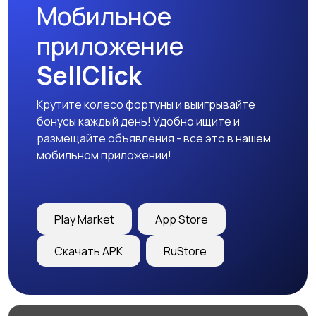
Мобильное
приложение
SellClick
Крутите колесо фортуны и выигрывайте
бонусы каждый день! Удобно ищите и
размещайте объявления - все это в нашем
мобильном приложении!
Play Market
App Store
Скачать APK
RuStore