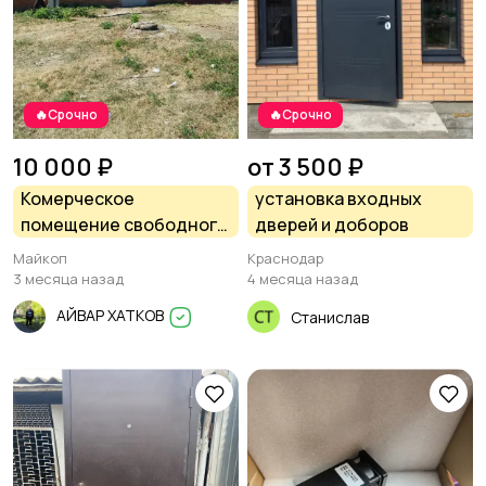
🔥Срочно
🔥Срочно
10 000 ₽
от 3 500 ₽
Комерческое
установка входных
помещение свободного
дверей и доборов
назначения
Майкоп
Краснодар
3 месяца назад
4 месяца назад
АЙВАР ХАТКОВ
Станислав