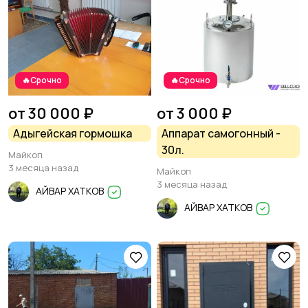
🔥Срочно
🔥Срочно
от 30 000 ₽
от 3 000 ₽
Адыгейская гормошка
Аппарат самогонный -
30л.
Майкоп
3 месяца назад
Майкоп
3 месяца назад
АЙВАР ХАТКОВ
АЙВАР ХАТКОВ