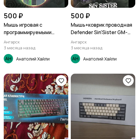
500 ₽
500 ₽
Мышь игровая с
Мышь+коврик проводная
программируемыми
Defender Sin'Sister GM-
кнопками Gembird MG-515,
933
Ангарск
Ангарск
USB, 7200 DPI, 7 цветов
3 месяца назад
3 месяца назад
подсветки, кабель 1.8
Анатолий Хайли
Анатолий Хайли
метра