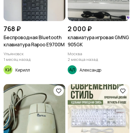
768 ₽
2 000 ₽
Беспроводная Bluetooth
клавиатура игровая GMNG
клавиатура Rapoo Е9700M
905GK
Ульяновск
Москва
1 месяц назад
2 месяца назад
Кирилл
Александр