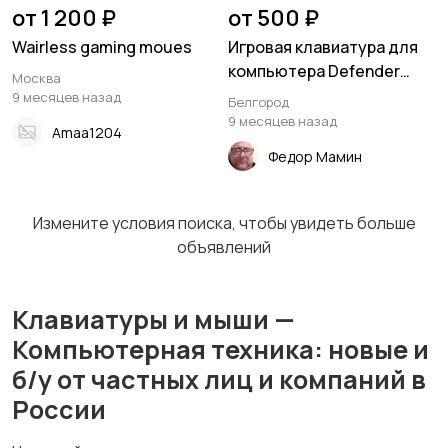
от 1 200 ₽
от 500 ₽
Wairless gaming moues
Игровая клавиатура для
компьютера Defender
Москва
Spark мембранная (Full-
9 месяцев назад
Белгород
size
9 месяцев назад
Amaa1204
Федор Мамин
Измените условия поиска, чтобы увидеть больше
объявлений
Клавиатуры и мыши —
Компьютерная техника: новые и
б/у от частных лиц и компаний в
России