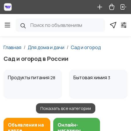
Главная
Для дома и дачи
Сад и огород
Сад и огород в России
Продукты питания
Бытовая химия
28
3
Показать все категории
Диваны и кресла
Кровати и матрасы
59
89
Объявления на
Онлайн-
карте
магазины