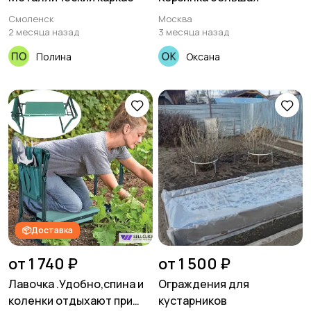
Смоленск
Москва
2 месяца назад
3 месяца назад
Полина
Оксана
📦Доставка
от 1 740 ₽
от 1 500 ₽
Лавочка .Удобно,спина и
Ограждения для
коленки отдыхают при
кустарников