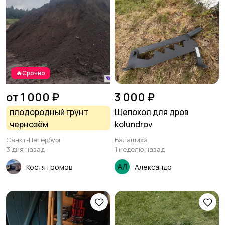
Посуда
Сад и огород
37
54
🔥Срочно
Садовая мебель
Столы и стулья
27
52
от 1 000 ₽
3 000 ₽
плодородный грунт
Щепокол для дров
чернозём
kolundrov
Санкт-Петербург
Балашиха
Текстиль и ковры
Шкафы и комоды
30
31
3 дня назад
1 неделю назад
Костя Громов
Александр
Другое
268