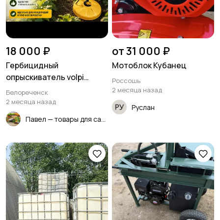
18 000 ₽
от 31 000 ₽
Гербицидный
Мотоблок Кубанец
опрыскиватель volpi
Россошь
м-3000
2 месяца назад
Белореченск
2 месяца назад
Руслан
Павел — товары для сада и огорода