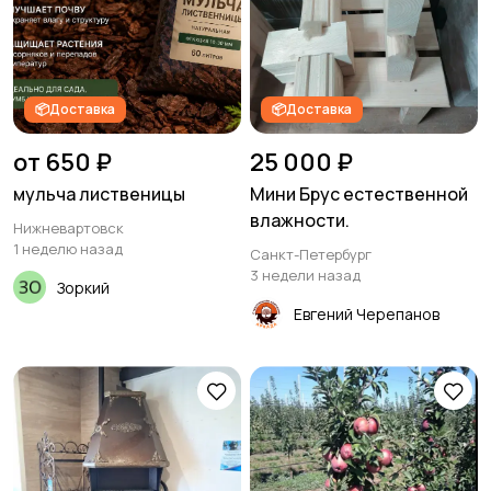
📦Доставка
📦Доставка
от 650 ₽
25 000 ₽
мульча лиственицы
Мини Брус естественной
влажности.
Нижневартовск
1 неделю назад
Санкт-Петербург
3 недели назад
Зоркий
Евгений Черепанов