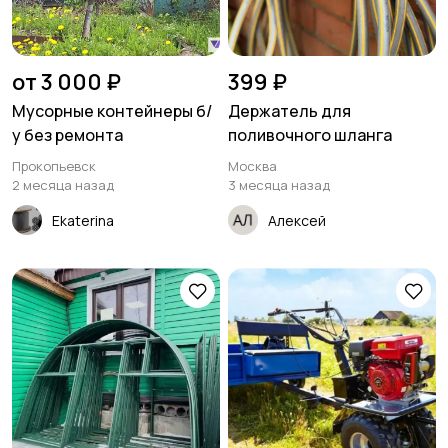
от 3 000 ₽
399 ₽
Мусорные контейнеры б/
Держатель для
у без ремонта
поливочного шланга
Прокопьевск
Москва
2 месяца назад
3 месяца назад
Ekaterina
Алексей