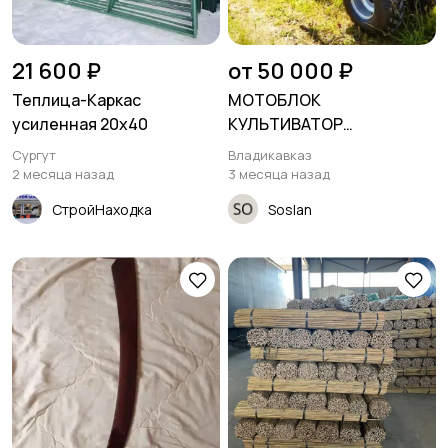
21 600 ₽
от 50 000 ₽
Теплица-Каркас
МОТОБЛОК
усиленная 20х40
КУЛЬТИВАТОР
СНЕГОУБОРЩИК
Сургут
Владикавказ
2 месяца назад
3 месяца назад
СтройНаходка
Soslan