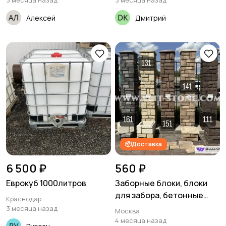
3 месяца назад
3 месяца назад
Алексей
Дмитрий
📦Доставка
6 500 ₽
560 ₽
Еврокуб 1000литров
Заборные блоки, блоки
для забора, бетонные
Краснодар
блоки
3 месяца назад
Москва
4 месяца назад