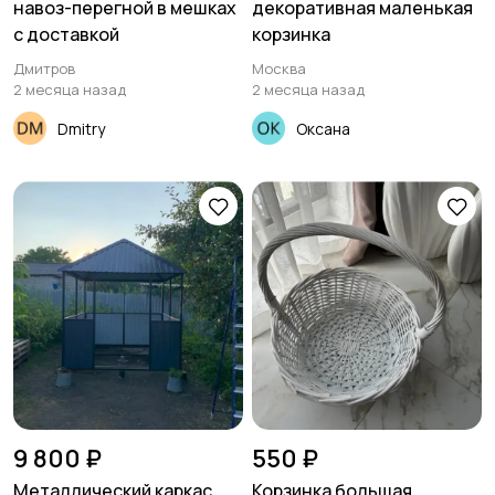
навоз-перегной в мешках
декоративная маленькая
с доставкой
корзинка
Дмитров
Москва
2 месяца назад
2 месяца назад
Dmitry
Оксана
9 800 ₽
550 ₽
Металлический каркас
Корзинка большая