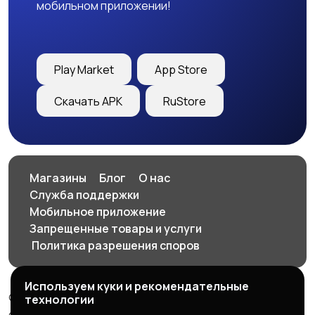
мобильном приложении!
Play Market
App Store
Скачать APK
RuStore
Магазины
Блог
О нас
Служба поддержки
Мобильное приложение
Запрещенные товары и услуги
️ Политика разрешения споров
Используем куки и рекомендательные
© 2026 SellClick - доска частных и коммерческих
технологии
объявлений