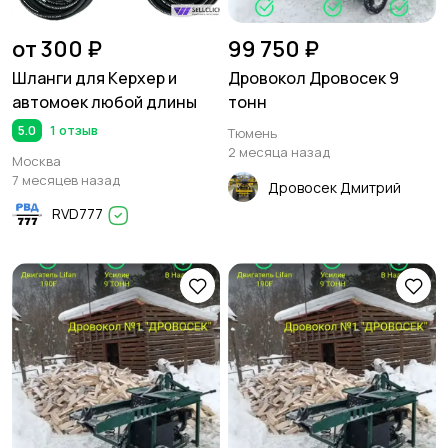
от 300 ₽
99 750 ₽
Шланги для Керхер и
Дровокол Дровосек 9
автомоек любой длины
тонн
5.0
1 отзыв
Тюмень
2 месяца назад
Москва
7 месяцев назад
Дровосек Дмитрий
RVD777