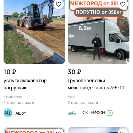
10 ₽
30 ₽
услуги экскаватор
Грузоперевозки
пагрузчик
межгород-газель 3-5-10
тонн
Кемерово
Бор
4 месяца назад
2 месяца назад
ТСК ГРИФОН
Ашот