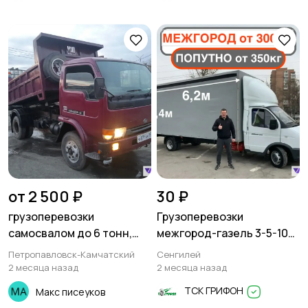
от 2 500 ₽
30 ₽
грузоперевозки
Грузоперевозки
самосвалом до 6 тонн,
межгород-газель 3-5-10
фургоны от1 тонны 10
тонн
Петропавловск-Камчатский
Сенгилей
кубов до 3.5 тонн 20 кубов
2 месяца назад
2 месяца назад
и бортовой грузовик 1.5
ТСК ГРИФОН
Макс писеуков
тонны длинна кузова 4