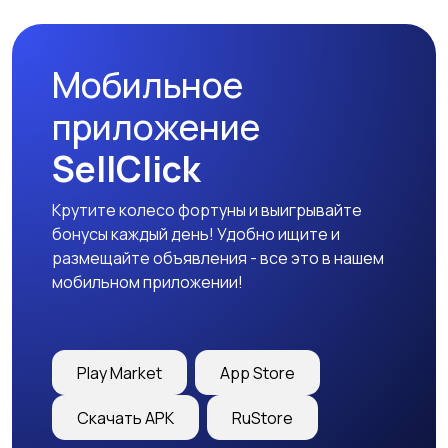
Мобильное
приложение
SellClick
Крутите колесо фортуны и выигрывайте
бонусы каждый день! Удобно ищите и
размещайте объявления - все это в нашем
мобильном приложении!
Play Market
App Store
Скачать APK
RuStore