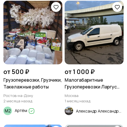
от 500 ₽
от 1 000 ₽
Грузоперевозки, Грузчики,
Малогабаритные
Такелажные работы
Грузоперевозки Ларгус
Москва
Ростов-на-Дону
Москва
2 месяца назад
1 месяц назад
Артём
Александр Александрович Грузоперевозки Курьер Свой человек Москва