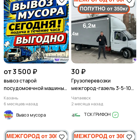
от 3 500 ₽
30 ₽
вывоз старой
Грузоперевозки
посудомоечной машины
межгород-газель 3-5-10
на утилизацию в казани
тонн
Казань
Чапаевск
6 месяцев назад
2 месяца назад
ТСК ГРИФОН
Вывоз мусора