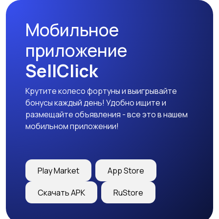
Мобильное
приложение
SellClick
Крутите колесо фортуны и выигрывайте
бонусы каждый день! Удобно ищите и
размещайте объявления - все это в нашем
мобильном приложении!
Play Market
App Store
Скачать APK
RuStore