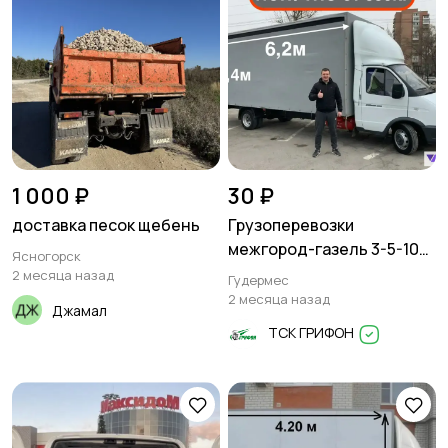
1 000 ₽
30 ₽
доставка песок щебень
Грузоперевозки
межгород-газель 3-5-10
Ясногорск
тонн
2 месяца назад
Гудермес
2 месяца назад
Джамал
ТСК ГРИФОН