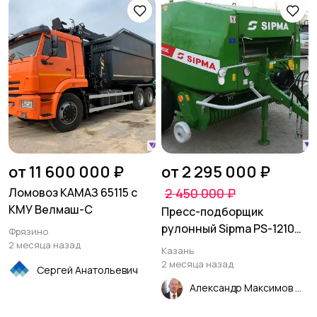
от 11 600 000 ₽
от 2 295 000 ₽
Ломовоз КАМАЗ 65115 с
2 450 000 ₽
КМУ Велмаш-С
Пресс-подборщик
рулонный Sipma PS-1210
Фрязино
Classic
2 месяца назад
Казань
2 месяца назад
Сергей Анатольевич
Александр Максимов