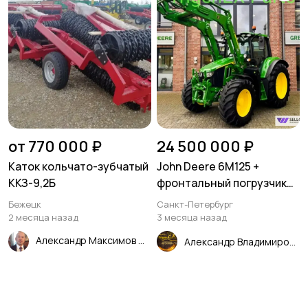
от 770 000 ₽
24 500 000 ₽
Каток кольчато-зубчатый
John Deere 6M125 +
ККЗ-9,2Б
фронтальный погрузчик
John Deere 623R
Бежецк
Санкт-Петербург
2 месяца назад
3 месяца назад
Александр Максимов
Александр Владимирович