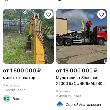
от 1 600 000 ₽
от 19 000 000 ₽
мини экскаватор
Мультилифт Shacman
X3000 6x4 с ВЕЛМАШ ВК
Краснодар
Т20-6000 + ОМТ-120М-02
1 месяц назад
Фрязино
2 месяца назад
Воскан
Сергей Анатольевич