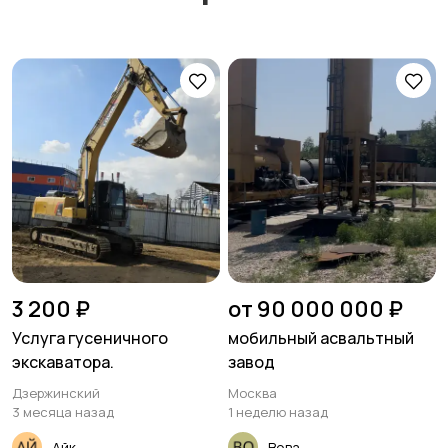
3 200 ₽
от 90 000 000 ₽
Услуга гусеничного
мобильный асвальтный
экскаватора.
завод
Дзержинский
Москва
3 месяца назад
1 неделю назад
Айк
Вова