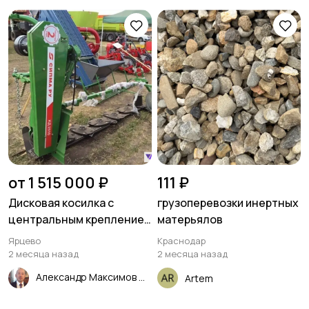
от 1 515 000 ₽
111 ₽
Дисковая косилка с
грузоперевозки инертных
центральным креплением
матерьялов
бруса - SIPMA KD 3025
Ярцево
Краснодар
SPRINT (Сипма)
2 месяца назад
2 месяца назад
Александр Максимов
Artem