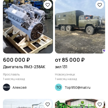
600 000 ₽
от 85 000 ₽
Двигатель ЯМЗ-238АК
зил 131
Ярославль
Новокузнецк
1 месяц назад
1 месяц назад
Алексей
Top950@mail.ru