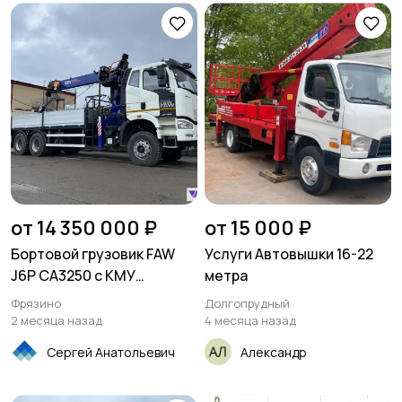
от 14 350 000 ₽
от 15 000 ₽
Бортовой грузовик FAW
Услуги Автовышки 16-22
J6P CA3250 с КМУ
метра
DongYang
Фрязино
Долгопрудный
2 месяца назад
4 месяца назад
Сергей Анатольевич
Александр