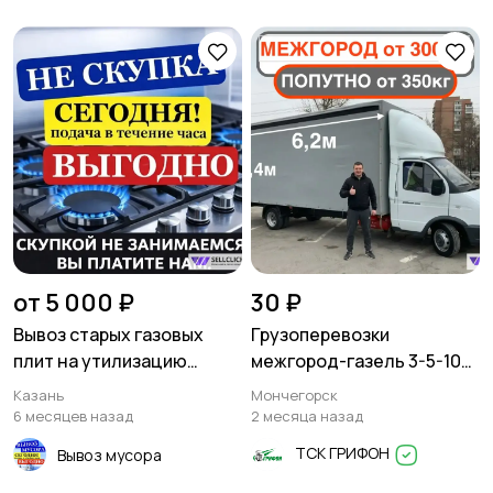
от 5 000 ₽
30 ₽
Вывоз старых газовых
Грузоперевозки
плит на утилизацию
межгород-газель 3-5-10
Высокая гора
тонн
Казань
Мончегорск
6 месяцев назад
2 месяца назад
ТСК ГРИФОН
Вывоз мусора