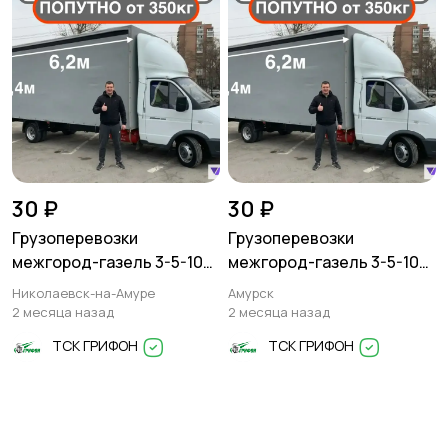
30 ₽
30 ₽
Грузоперевозки
Грузоперевозки
межгород-газель 3-5-10
межгород-газель 3-5-10
тонн
тонн
Николаевск-на-Амуре
Амурск
2 месяца назад
2 месяца назад
ТСК ГРИФОН
ТСК ГРИФОН