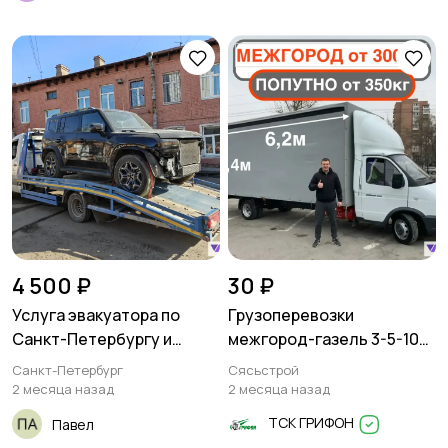
4 500 ₽
30 ₽
Услуга эвакуатора по
Грузоперевозки
Санкт-Петербургу и
межгород-газель 3-5-10
Ленинградской области
тонн
Санкт-Петербург
Сясьстрой
2 месяца назад
2 месяца назад
ТСК ГРИФОН
Павел