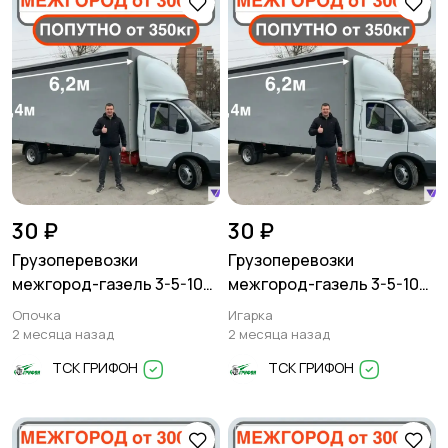
30 ₽
30 ₽
Грузоперевозки
Грузоперевозки
межгород-газель 3-5-10
межгород-газель 3-5-10
тонн
тонн
Опочка
Игарка
2 месяца назад
2 месяца назад
ТСК ГРИФОН
ТСК ГРИФОН