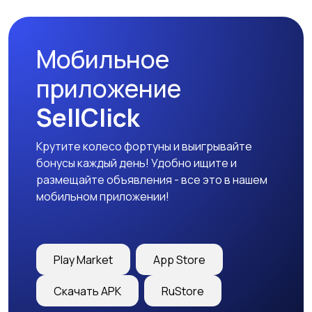
Мобильное
приложение
SellClick
Крутите колесо фортуны и выигрывайте
бонусы каждый день! Удобно ищите и
размещайте объявления - все это в нашем
мобильном приложении!
Play Market
App Store
Скачать APK
RuStore