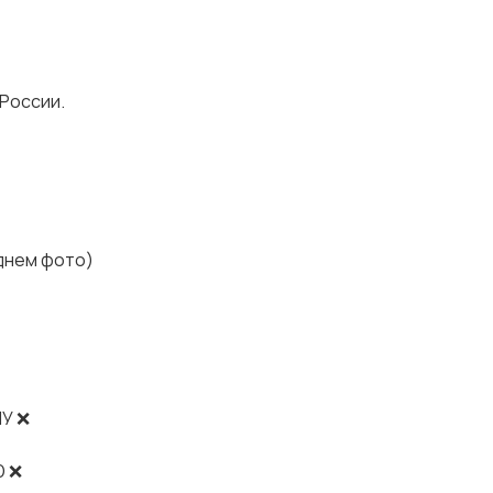
 России.
днем фото)
У ❌
Ю ❌