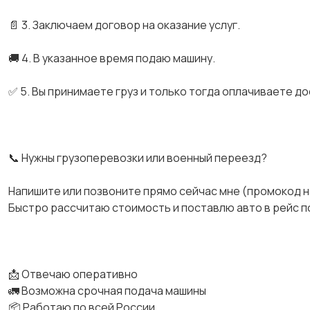
📄 3. Заключаем договор на оказание услуг.
🚚 4. В указанное время подаю машину.
✅ 5. Вы принимаете груз и только тогда оплачиваете до
📞 Нужны грузоперевозки или военный переезд?
Напишите или позвоните прямо сейчас мне (промокод н
Быстро рассчитаю стоимость и поставлю авто в рейс по
📩 Отвечаю оперативно
🚛 Возможна срочная подача машины
📦 Работаю по всей России