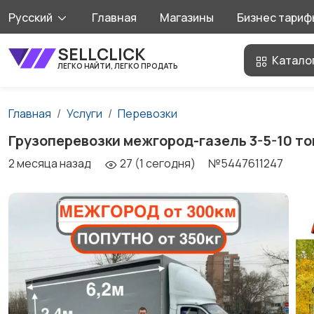
Русский
Главная
Магазины
Бизнес тариф
SELLCLICK
Катало
ЛЕГКО НАЙТИ, ЛЕГКО ПРОДАТЬ
Главная
Услуги
Перевозки
Грузоперевозки межгород-газель 3-5-10 то
2 месяца назад
27 (1 сегодня)
№5447611247