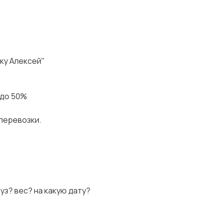
дку Алексей"
 до 50%
 перевозки.
руз? вес? на какую дату?