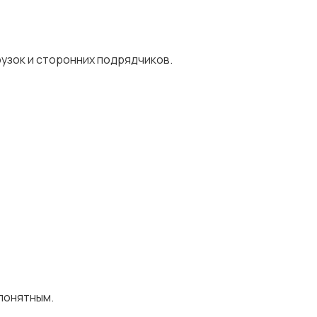
рузок и сторонних подрядчиков.
понятным.