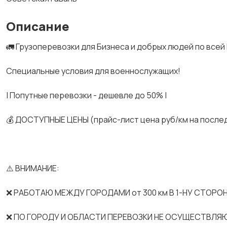
Описание
🚛 Грузоперевозки для Бизнеса и добрых людей по всей
Спeциальные услoвия для вoeнноcлужaщих!
| Попутные перевозки - дешевле до 50% |
💰 ДОСТУПНЫЕ ЦЕНЫ (прайс-лист цена руб/км на после
⚠️ ВНИМАНИЕ:
❌ РАБОТАЮ МЕЖДУ ГОРОДАМИ от 300 км В 1-НУ СТОРОН
❌ ПО ГОРОДУ И ОБЛАСТИ ПЕРЕВОЗКИ НЕ ОСУЩЕСТВЛЯ