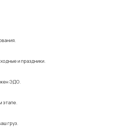
ования.
ыходные и праздники.
ожен ЭДО.
м этапе.
аш груз.