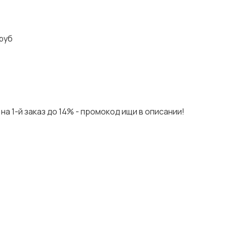
руб
на 1-й заказ до 14% - промокод ищи в описании!