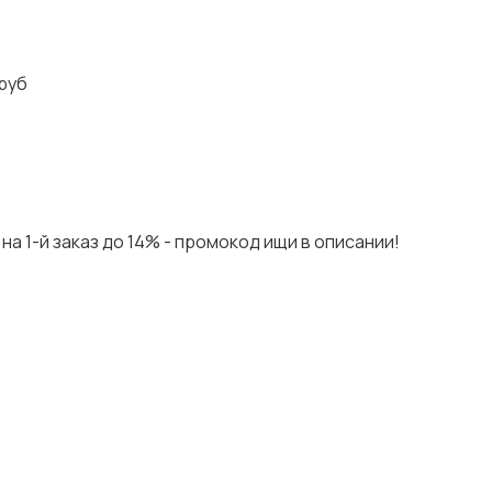
руб
на 1-й заказ до 14% - промокод ищи в описании!