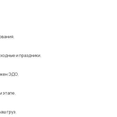
ования.
ыходные и праздники.
ожен ЭДО.
м этапе.
аш груз.