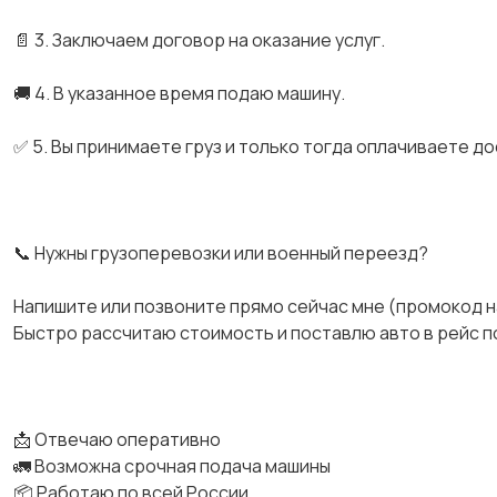
📄 3. Заключаем договор на оказание услуг.
🚚 4. В указанное время подаю машину.
✅ 5. Вы принимаете груз и только тогда оплачиваете до
📞 Нужны грузоперевозки или военный переезд?
Напишите или позвоните прямо сейчас мне (промокод н
Быстро рассчитаю стоимость и поставлю авто в рейс по
📩 Отвечаю оперативно
🚛 Возможна срочная подача машины
📦 Работаю по всей России