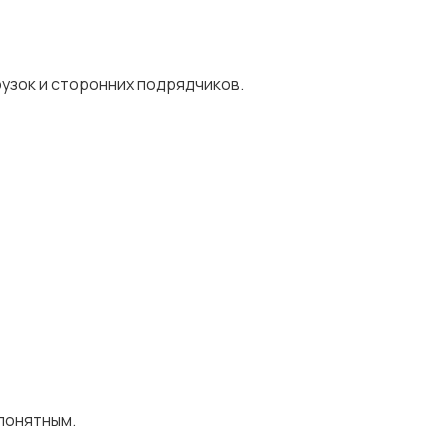
рузок и сторонних подрядчиков.
понятным.