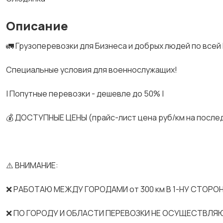
Описание
🚛 Грузоперевозки для Бизнеса и добрых людей по всей
Спeциальные услoвия для вoeнноcлужaщих!
| Попутные перевозки - дешевле до 50% |
💰 ДОСТУПНЫЕ ЦЕНЫ (прайс-лист цена руб/км на после
⚠️ ВНИМАНИЕ:
❌ РАБОТАЮ МЕЖДУ ГОРОДАМИ от 300 км В 1-НУ СТОРОН
❌ ПО ГОРОДУ И ОБЛАСТИ ПЕРЕВОЗКИ НЕ ОСУЩЕСТВЛЯ