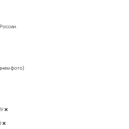
 России.
днем фото)
У ❌
Ю ❌