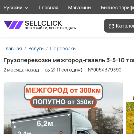
Русский
Главная
Магазины
Бизнес тариф
SELLCLICK
Катало
ЛЕГКО НАЙТИ, ЛЕГКО ПРОДАТЬ
Главная
Услуги
Перевозки
Грузоперевозки межгород-газель 3-5-10 то
2 месяца назад
21 (1 сегодня)
№0054379390