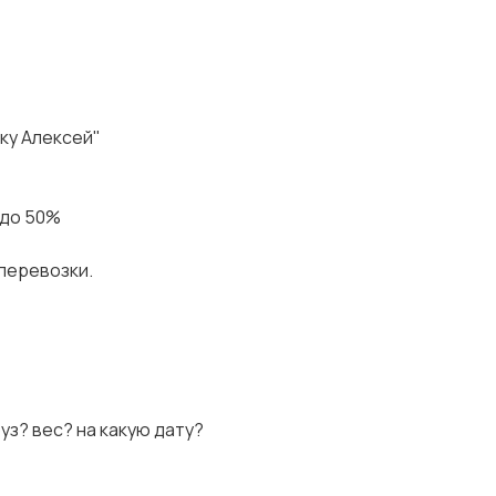
дку Алексей"
 до 50%
 перевозки.
руз? вес? на какую дату?