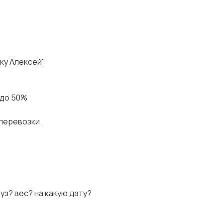
дку Алексей"
 до 50%
 перевозки.
руз? вес? на какую дату?