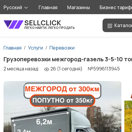
Русский
Главная
Магазины
Бизнес тариф
SELLCLICK
Катало
ЛЕГКО НАЙТИ, ЛЕГКО ПРОДАТЬ
Главная
Услуги
Перевозки
Грузоперевозки межгород-газель 3-5-10 то
2 месяца назад
26 (1 сегодня)
№5996113945