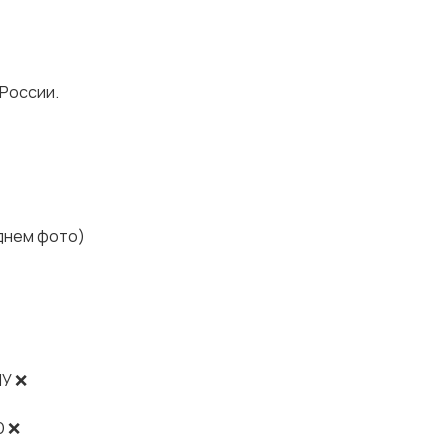
 России.
днем фото)
У ❌
Ю ❌