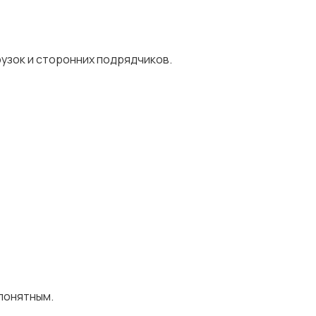
рузок и сторонних подрядчиков.
понятным.