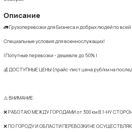
Описание
🚛 Грузоперевозки для Бизнеса и добрых людей по всей
Спeциальные услoвия для вoeнноcлужaщих!
| Попутные перевозки - дешевле до 50% |
💰 ДОСТУПНЫЕ ЦЕНЫ (прайс-лист цена руб/км на после
⚠️ ВНИМАНИЕ:
❌ РАБОТАЮ МЕЖДУ ГОРОДАМИ от 300 км В 1-НУ СТОРОН
❌ ПО ГОРОДУ И ОБЛАСТИ ПЕРЕВОЗКИ НЕ ОСУЩЕСТВЛЯ