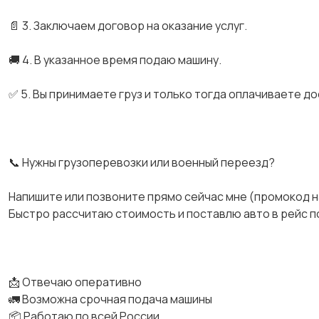
📄 3. Заключаем договор на оказание услуг.
🚚 4. В указанное время подаю машину.
✅ 5. Вы принимаете груз и только тогда оплачиваете до
📞 Нужны грузоперевозки или военный переезд?
Напишите или позвоните прямо сейчас мне (промокод н
Быстро рассчитаю стоимость и поставлю авто в рейс по
📩 Отвечаю оперативно
🚛 Возможна срочная подача машины
📦 Работаю по всей России