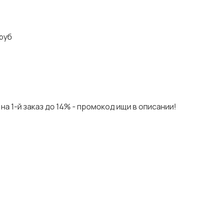
руб
на 1-й заказ до 14% - промокод ищи в описании!