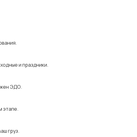
ования.
ыходные и праздники.
ожен ЭДО.
м этапе.
аш груз.