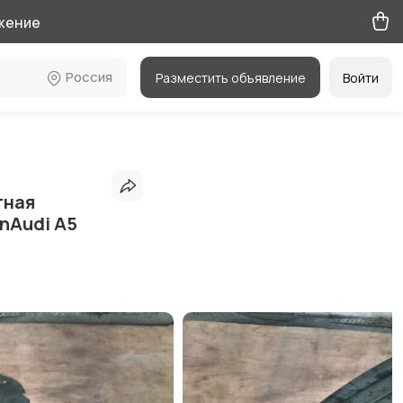
жение
Россия
Разместить объявление
Войти
тная
nAudi A5