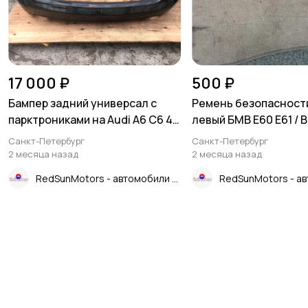
17 000 ₽
500 ₽
Бампер задний универсал с
Ремень безопасност
парктрониками на Audi A6 C6 4F
левый БМВ Е60 Е61 / 
/ Ауди А6 С6 2006-
Е61 2003-2009г.\nОри
Санкт-Петербург
Санкт-Петербург
2009г.\nОригинал.\nДорестайл
отличном состоянии
2 месяца назад
2 месяца назад
инг. Универсал.\nВ отличном
в регионы ТК.
RedSunMotors - автомобили и запчасти из Японии
состоянии. Без дефектов.\nВ
сборе как на фото бампер и
датчики парковки
4шт.\nКонтрактная запчасть из
Японии. Отправим в рег