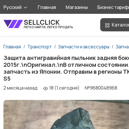
Русский
Главная
Магазины
Бизнес тариф
SELLCLICK
Катало
ЛЕГКО НАЙТИ, ЛЕГКО ПРОДАТЬ
Главная
Транспорт
Запчасти и аксессуары
Запча
Защита антигравийная пыльник задняя боков
2015г.\nОригинал.\nВ отличном состоянии
запчасть из Японии. Отправим в регионы Т
S5
2 месяца назад
18 (1 сегодня)
№9680048968