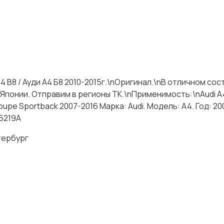
 B8 / Ауди А4 Б8 2010-2015г.\nОригинал.\nВ отличном сос
Японии. Отправим в регионы ТК.\nПрименимость:\nAudi A4
Coupe Sportback 2007-2016 Марка: Audi. Модель: A4. Год: 200
25219A
тербург