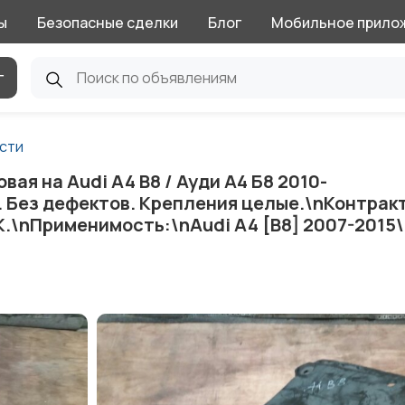
ы
Безопасные сделки
Блог
Мобильное прило
г
сти
ая на Audi A4 B8 / Ауди А4 Б8 2010-
. Без дефектов. Крепления целые.\nКонтрак
К.\nПрименимость:\nAudi A4 [B8] 2007-2015\