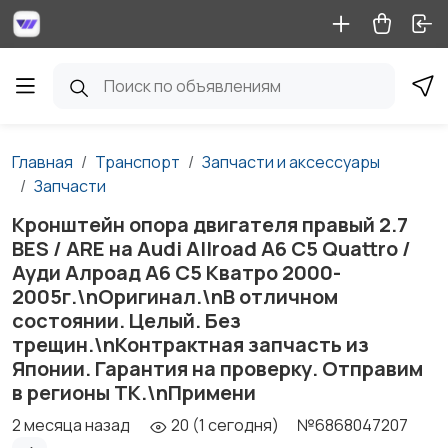
Главная
Транспорт
Запчасти и аксессуары
Запчасти
Кронштейн опора двигателя правый 2.7
BES / ARE на Audi Allroad A6 C5 Quattro /
Ауди Алроад А6 С5 Кватро 2000-
2005г.\nОригинал.\nВ отличном
состоянии. Целый. Без
трещин.\nКонтрактная запчасть из
Японии. Гарантия на проверку. Отправим
в регионы ТК.\nПримени
2 месяца назад
20 (1 сегодня)
№6868047207