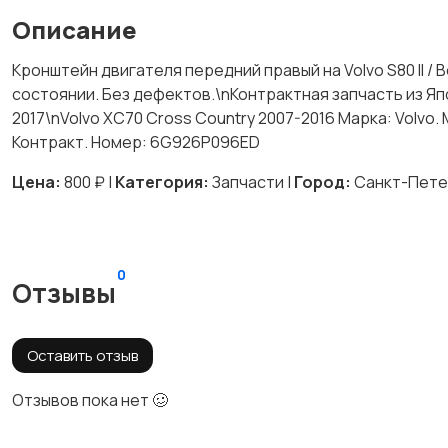
Описание
Кронштейн двигателя передний правый на Volvo S80 II /
состоянии. Без дефектов.\nКонтрактная запчасть из Яп
2017\nVolvo XC70 Cross Country 2007-2016 Марка: Volvo. М
Контракт. Номер: 6G926P096ED
Цена:
800 ₽ |
Категория:
Запчасти |
Город:
Санкт-Пете
0
Отзывы
Оставить отзыв
Отзывов пока нет 🥴