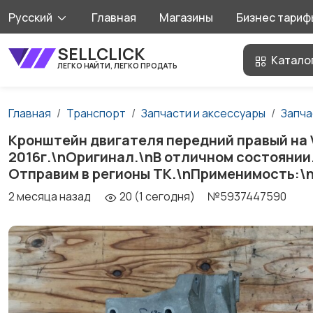
Русский
Главная
Магазины
Бизнес тариф
SELLCLICK
Катало
ЛЕГКО НАЙТИ, ЛЕГКО ПРОДАТЬ
Главная
Транспорт
Запчасти и аксессуары
Запча
Кронштейн двигателя передний правый на Vo
2016г.\nОригинал.\nВ отличном состоянии.
Отправим в регионы ТК.\nПрименимость:\n
2 месяца назад
20 (1 сегодня)
№5937447590