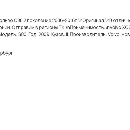
 Вольво С80 2 поколение 2006-2016г.\nОригинал.\nВ отлич
онии. Отправим в регионы ТК.\nПрименимость:\nVolvo XC
одель: S80. Год: 2009. Кузов: II. Производитель: Volvo. Но
рбург