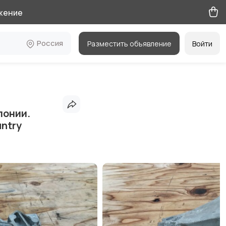
жение
Россия
Разместить объявление
Войти
понии.
ntry