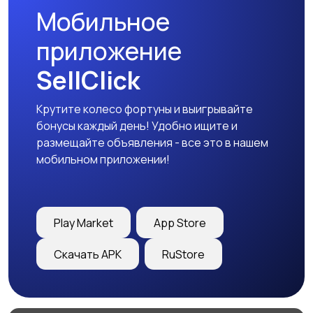
Мобильное
пробега
приложение
SellClick
Крутите колесо фортуны и выигрывайте
бонусы каждый день! Удобно ищите и
размещайте объявления - все это в нашем
мобильном приложении!
Play Market
App Store
Скачать APK
RuStore