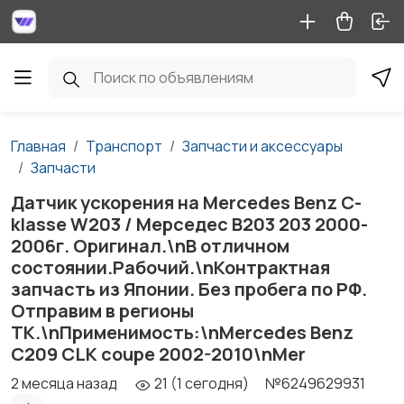
Главная
Транспорт
Запчасти и аксессуары
Запчасти
Датчик ускорения на Mercedes Benz С-
klasse W203 / Мерседес В203 203 2000-
2006г. Оригинал.\nВ отличном
состоянии.Рабочий.\nКонтрактная
запчасть из Японии. Без пробега по РФ.
Отправим в регионы
ТК.\nПрименимость:\nMercedes Benz
C209 CLK coupe 2002-2010\nMer
2 месяца назад
21 (1 сегодня)
№6249629931