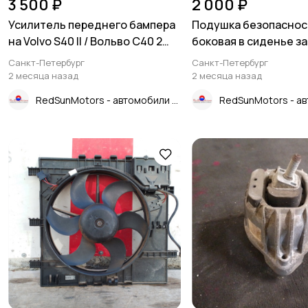
3 500 ₽
2 000 ₽
Усилитель переднего бампера
Подушка безопаснос
на Volvo S40 II / Вольво С40 2
боковая в сиденье з
рестайлинг 2004-2012г.
левая на Audi A6 C6 4
Санкт-Петербург
Санкт-Петербург
\nОригинал. В отличном
С6 2006-2012г.\nОриг
2 месяца назад
2 месяца назад
состоянии. Без дефектов.
отличном состоянии
RedSunMotors - автомобили и запчасти из Японии
\nКонтрактная запчасть из
Целая.\nКонтрактная
Японии. Без пробега по РФ.
из Японии. Отправим 
\nОтправим в регионы ТК.
ТК.