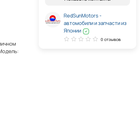
RedSunMotors -
автомобили и запчасти из
Японии
0 отзывов
тличном
 Модель: