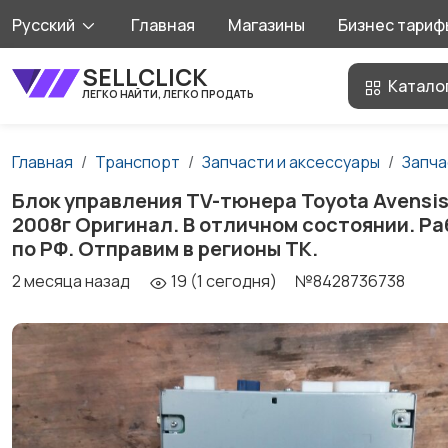
Русский
Главная
Магазины
Бизнес тариф
SELLCLICK
Катало
ЛЕГКО НАЙТИ, ЛЕГКО ПРОДАТЬ
Главная
Транспорт
Запчасти и аксессуары
Запча
Блок управления TV-тюнера Toyota Avensis 
2008г Оригинал. В отличном состоянии. Ра
по РФ. Отправим в регионы ТК.
2 месяца назад
19 (1 сегодня)
№8428736738