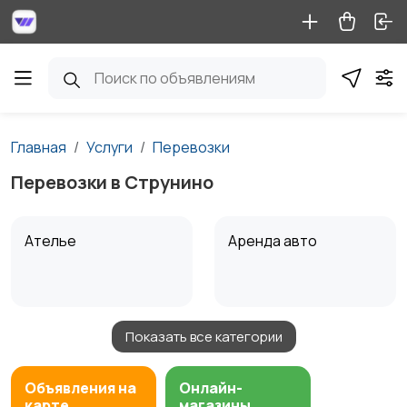
Главная
Услуги
Перевозки
Перевозки в Струнино
Ателье
Аренда авто
Показать все категории
Аренда водного
Аренда спецтехники
транспорта
Объявления на
Онлайн-
карте
магазины