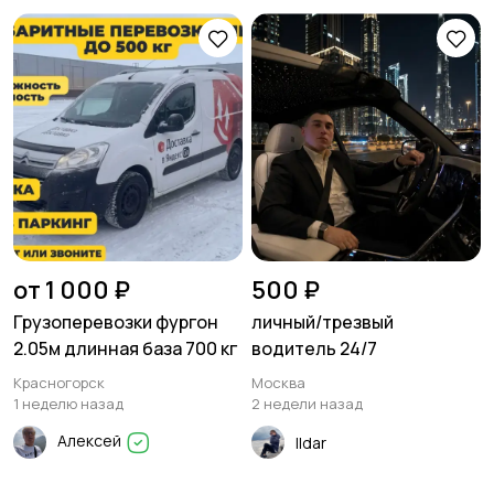
Писатели
Сценаристы
Организация
Фото- и видеосъемка
праздников
от 1 000 ₽
500 ₽
Грузоперевозки фургон
личный/трезвый
Изготовление на
Продукты питания
2.05м длинная база 700 кг
водитель 24/7
заказ
Красногорск
Москва
1 неделю назад
2 недели назад
Алексей
Ildar
Уход за животными
Юридические услуги