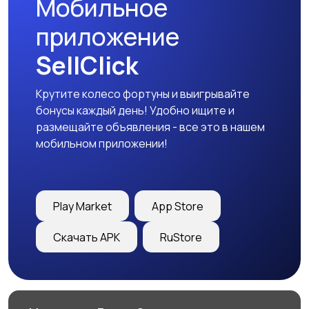
Мобильное
приложение
SellClick
Крутите колесо фортуны и выигрывайте
бонусы каждый день! Удобно ищите и
размещайте объявления - все это в нашем
мобильном приложении!
Play Market
App Store
Скачать APK
RuStore