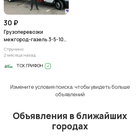
Перевозки
Трансфер
1
30 ₽
Грузоперевозки
межгород-газель 3-5-10
тонн
Струнино
Уборка
Услуги спецтехники
2 месяца назад
ТСК ГРИФОН
Измените условия поиска, чтобы увидеть больше
Обучение
Красота и здоровье
объявлений
Объявления в ближайших
городах
Компьютерные
Деловые услуги
услуги