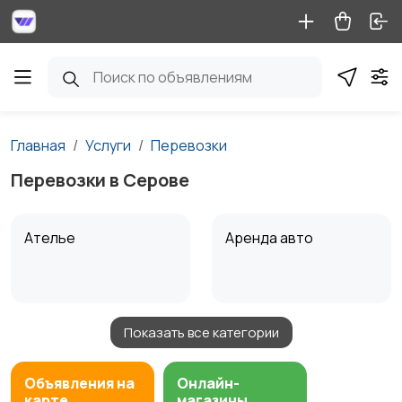
Главная
Услуги
Перевозки
Перевозки в Серове
Ателье
Аренда авто
Показать все категории
Аренда водного
Аренда спецтехники
транспорта
Объявления на
Онлайн-
карте
магазины