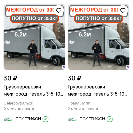
Писатели
Сценаристы
Организация
Фото- и видеосъемка
праздников
30 ₽
30 ₽
Грузоперевозки
Грузоперевозки
Изготовление на
Продукты питания
межгород-газель 3-5-10
межгород-газель 3-5-10
заказ
тонн
тонн
Североуральск
Новая Ляля
2 месяца назад
2 месяца назад
ТСК ГРИФОН
ТСК ГРИФОН
Уход за животными
Юридические услуги