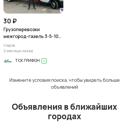
Перевозки
Трансфер
1
30 ₽
Грузоперевозки
межгород-газель 3-5-10
тонн
Серов
Уборка
Услуги спецтехники
2 месяца назад
ТСК ГРИФОН
Измените условия поиска, чтобы увидеть больше
Обучение
Красота и здоровье
объявлений
Объявления в ближайших
городах
Компьютерные
Деловые услуги
услуги