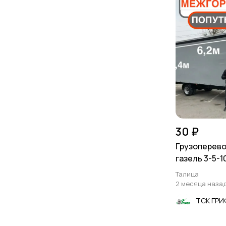
30 ₽
Грузоперево
газель 3-5-1
Талица
2 месяца наза
ТСК ГР