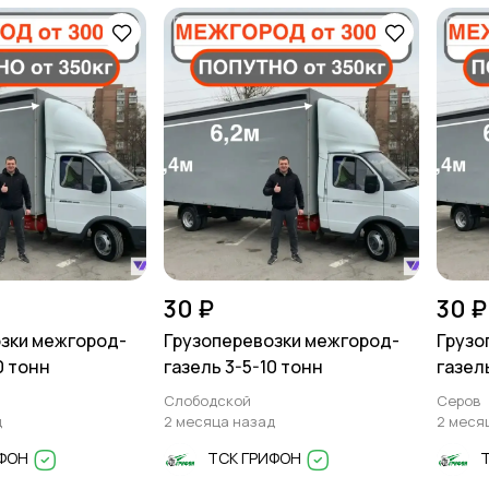
30 ₽
30 ₽
зки межгород-
Грузоперевозки межгород-
Грузо
0 тонн
газель 3-5-10 тонн
газел
Слободской
Серов
д
2 месяца назад
2 меся
ИФОН
ТСК ГРИФОН