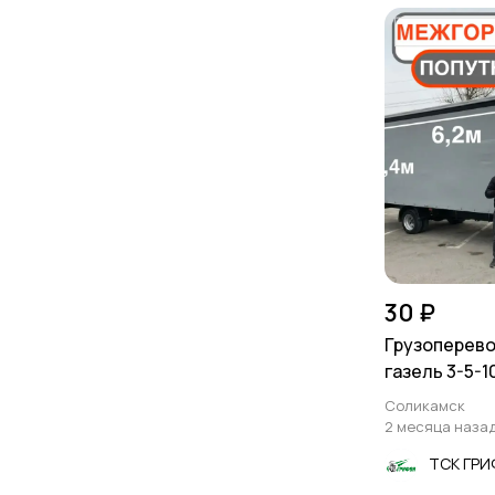
30 ₽
Грузоперево
газель 3-5-1
Соликамск
2 месяца наза
ТСК ГР