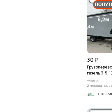
30 ₽
Грузоперево
газель 3-5-1
Усолье
2 месяца наза
ТСК ГР