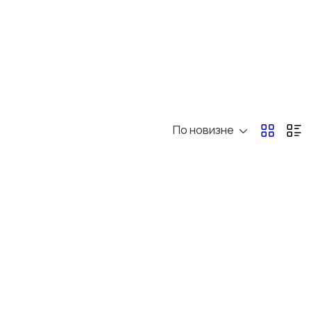
Обучение
Красота и здоровье
Организация
Фото- и видеосъемка
праздников
По новизне
Другое