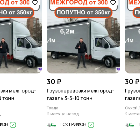
30 ₽
30 ₽
зки межгород-
Грузоперевозки межгород-
Грузо
0 тонн
газель 3-5-10 тонн
газел
Тавда
Сухой 
д
2 месяца назад
2 меся
ИФОН
ТСК ГРИФОН