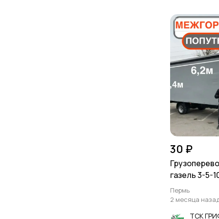
30 ₽
Грузоперево
газель 3-5-1
Пермь
2 месяца наза
ТСК ГР