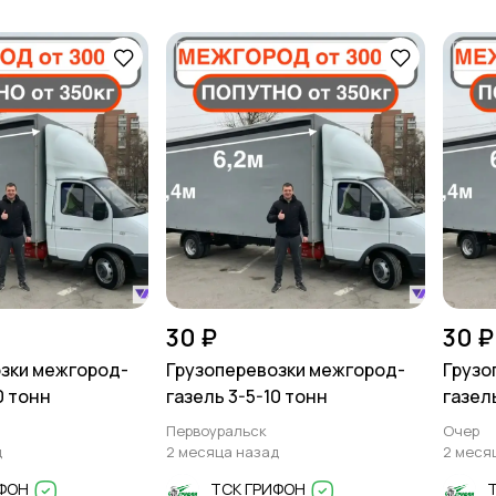
30 ₽
30 ₽
зки межгород-
Грузоперевозки межгород-
Грузо
0 тонн
газель 3-5-10 тонн
газел
Первоуральск
Очер
д
2 месяца назад
2 меся
ИФОН
ТСК ГРИФОН