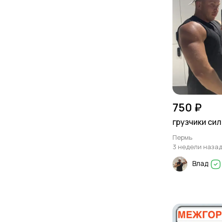
750 ₽
грузчики си
Пермь
3 недели наза
Влад