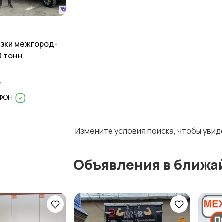
зки межгород-
0 тонн
д
ИФОН
Измените условия поиска, чтобы уви
Объявления в ближа