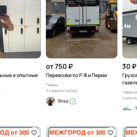
от 750 ₽
30 ₽
льные и опытные
Перевозки по Р.Ф и Перми
Грузо
газел
Пермь
д
3 недели назад
Чермоз
2 меся
Влад