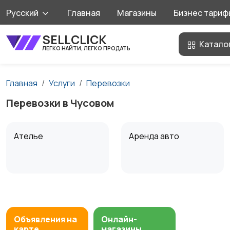
Русский
Главная
Магазины
Бизнес тариф
SELLCLICK
Катало
ЛЕГКО НАЙТИ, ЛЕГКО ПРОДАТЬ
Главная
Услуги
Перевозки
Перевозки в Чусовом
Ателье
Аренда авто
Мастер на час
Ремонт и
строительство
Объявления на
Онлайн-
карте
магазины