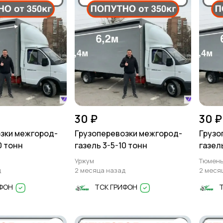
30 ₽
30 ₽
зки межгород-
Грузоперевозки межгород-
Грузо
0 тонн
газель 3-5-10 тонн
газел
Уржум
Тюмен
д
2 месяца назад
2 меся
ИФОН
ТСК ГРИФОН