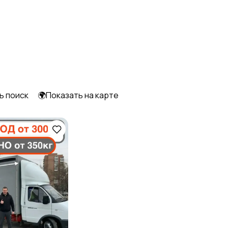
Уборка
Услуги спецтехники
Писатели
Сценаристы
ь поиск
🌍Показать на карте
Уход за животными
Юридические услуги