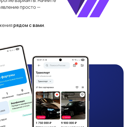
орогие варианты. Начните
ъявление просто —
ожения
рядом с вами
.