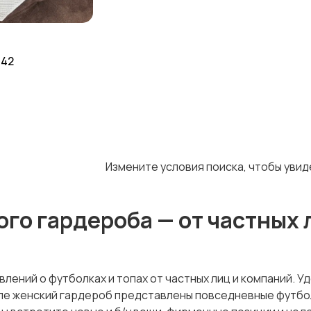
 42
Измените условия поиска, чтобы уви
ого гардероба — от частных 
лений о футболках и топах от частных лиц и компаний. У
деле женский гардероб представлены повседневные футбо