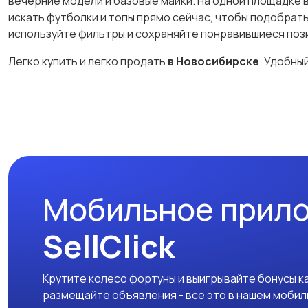
вечерние модели и базовые майки. На одной площадке 
искать футболки и топы прямо сейчас, чтобы подобрат
используйте фильтры и сохраняйте понравившиеся поз
Легко купить и легко продать
в Новосибирске
. Удобны
Мобильное прил
SellClick
Крутите колесо фортуны и выигрывайте бонусы к
размещайте объявления - все это в нашем моби