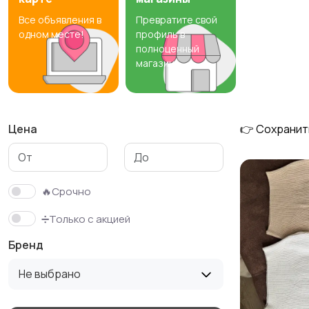
Все объявления в
Превратите свой
Свитеры и толстовки
Спортивная одежда
одном месте!
профиль в
полноценный
магазин
Цена
👉 Сохранит
🔥Срочно
➗Только с акцией
Бренд
Не выбрано