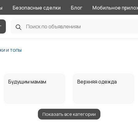
ы
Безопасные сделки
Блог
Мобильное прило
г
ки и топы
Будущим мамам
Верхняя одежда
Показать все категории
Нижнее белье
Обувь
1
1