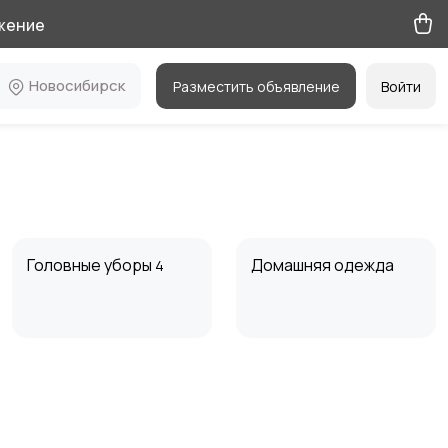
жение
Новосибирск
Разместить объявление
Войти
Головные уборы
Домашняя одежда
4
Пиджаки и костюмы
Платья и юбки
2