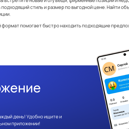
вы встретите новые и б/у вещи, фирменные позиции и нед
ь подходящий стиль и размер по выгодной цене. Найти об
иции.
й формат помогает быстро находить подходящие предл
ожение
аждый день! Удобно ищите и
льном приложении!