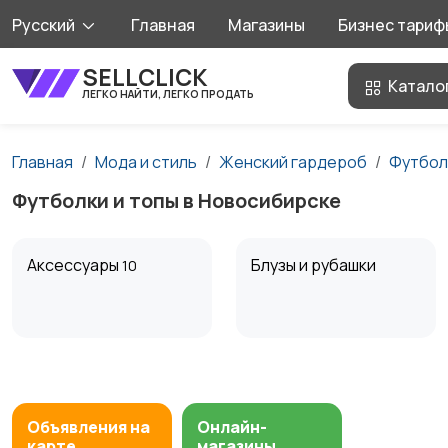
Русский
Главная
Магазины
Бизнес тариф
SELLCLICK
Катало
ЛЕГКО НАЙТИ, ЛЕГКО ПРОДАТЬ
Главная
Мода и стиль
Женский гардероб
Футбол
Футболки и топы в Новосибирске
Аксессуары
Блузы и рубашки
10
Комбинезоны
Купальники
Объявления на
Онлайн-
карте
магазины