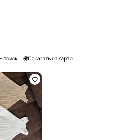
Футболки и топы
Штаны и шорты
1
ь поиск
🌍Показать на карте