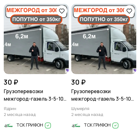
Писатели
Сценаристы
Организация
Фото- и видеосъемка
праздников
30 ₽
30 ₽
Грузоперевозки
Грузоперевозки
Изготовление на
Продукты питания
межгород-газель 3-5-10
межгород-газель 3-5-10
заказ
тонн
тонн
Ядрин
Шумерля
2 месяца назад
2 месяца назад
ТСК ГРИФОН
ТСК ГРИФОН
Уход за животными
Юридические услуги