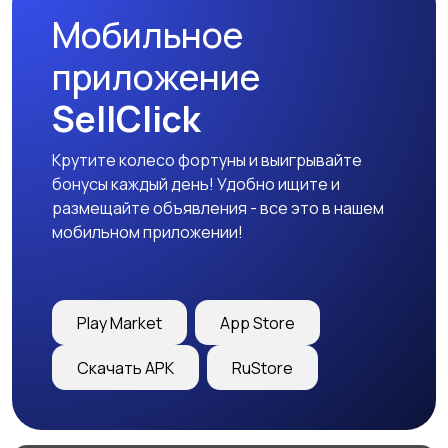
Мобильное
приложение
SellClick
Крутите колесо фортуны и выигрывайте
бонусы каждый день! Удобно ищите и
размещайте объявления - все это в нашем
мобильном приложении!
Play Market
App Store
Скачать APK
RuStore