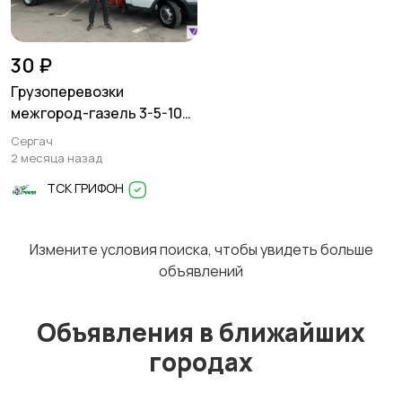
Перевозки
Трансфер
1
30 ₽
Грузоперевозки
межгород-газель 3-5-10
тонн
Сергач
Уборка
Услуги спецтехники
2 месяца назад
ТСК ГРИФОН
Измените условия поиска, чтобы увидеть больше
Обучение
Красота и здоровье
объявлений
Объявления в ближайших
городах
Компьютерные
Деловые услуги
услуги