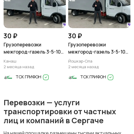
30 ₽
30 ₽
Грузоперевозки
Грузоперевозки
межгород-газель 3-5-10
межгород-газель 3-5-10
тонн
тонн
Канаш
Йошкар-Ола
2 месяца назад
2 месяца назад
ТСК ГРИФОН
ТСК ГРИФОН
Перевозки — услуги
транспортировки от частных
лиц и компаний в Сергаче
На нашей площадке размещены тысячи актуальных