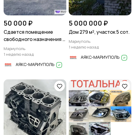
50 000 ₽
5 000 000 ₽
Сдается помещение
Дом 279 м², участок 5 сот.
свободного назначения в
Мариуполь
Приморском районе
1 неделю назад
Мариуполь
1 неделю назад
АЯКС-МАРИУПОЛЬ
АЯКС-МАРИУПОЛЬ