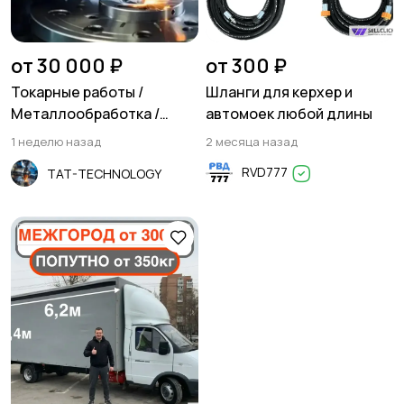
Резюме
Хэндмейд
от 30 000 ₽
от 300 ₽
Токарные работы /
Шланги для керхер и
Металлообработка /
автомоек любой длины
Фрезеровка
1 неделю назад
2 месяца назад
Стройматериалы и
Красота и здоровье
RVD777
TAT-TECHNOLOGY
инструменты
Спорт и отдых
Антиквариат и
коллекционирование