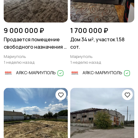
9 000 000 ₽
1 700 000 ₽
Продается помещение
Дом 34 м², участок 1.58
свободного назначения в
сот.
Приморском районе.
Мариуполь
Мариуполь
1 неделю назад
1 неделю назад
АЯКС-МАРИУПОЛЬ
АЯКС-МАРИУПОЛЬ