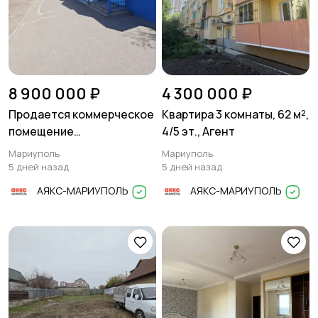
8 900 000 ₽
4 300 000 ₽
Продается коммерческое
Квартира 3 комнаты, 62 м²,
помещение
4/5 эт., Агент
расположенное в
Мариуполь
Мариуполь
Жовтневом районе
5 дней назад
5 дней назад
АЯКС-МАРИУПОЛЬ
АЯКС-МАРИУПОЛЬ