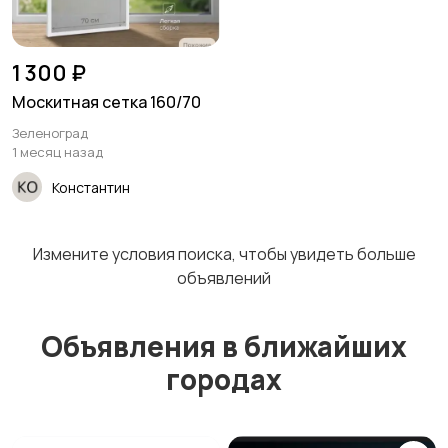
Посуда
Сад и огород
2
1 300 ₽
Москитная сетка 160/70
Зеленоград
1 месяц назад
Садовая мебель
Столы и стулья
Константин
Измените условия поиска, чтобы увидеть больше
объявлений
Текстиль и ковры
Шкафы и комоды
Объявления в ближайших
городах
Другое
4