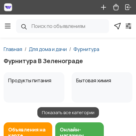
Главная
Для дома и дачи
Фурнитура
Фурнитура В Зеленограде
Продукты питания
Бытовая химия
Показать все категории
Диваны и кресла
Кровати и матрасы
Объявления на
Онлайн-
карте
магазины