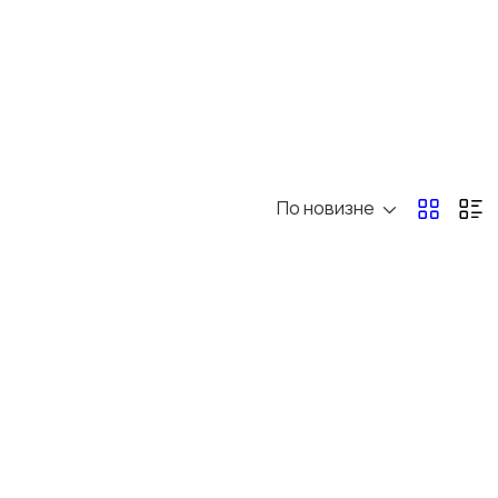
Обучение
Красота и здоровье
Организация
Фото- и видеосъемка
праздников
По новизне
1
Другое
2