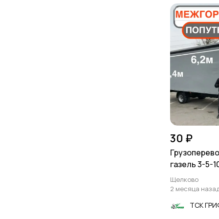
30 ₽
Грузоперево
газель 3-5-1
Щелково
2 месяца наза
ТСК ГР