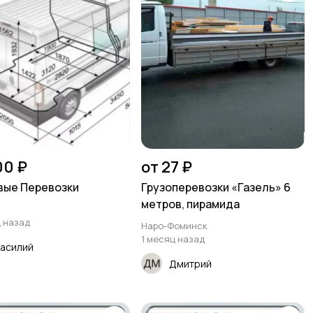
00 ₽
от 27 ₽
вые Перевозки
Грузоперевозки «Газель» 6
метров, пирамида
а
ц назад
Наро-Фоминск
1 месяц назад
асилий
Дмитрий