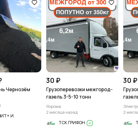
₽
30 ₽
30 ₽
нь Чернозём
Грузоперевозки межгород-
Грузо
газель 3-5-10 тонн
газел
д
Яхрома
Электр
2 месяца назад
2 меся
ВИТ+ И
ТСК ГРИФОН