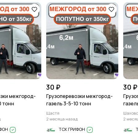
30 ₽
30 ₽
зки межгород-
Грузоперевозки межгород-
Грузо
0 тонн
газель 3-5-10 тонн
газел
Щастя
Шаховс
д
2 месяца назад
2 меся
ИФОН
ТСК ГРИФОН