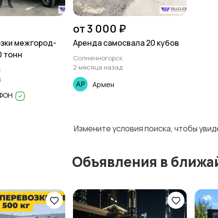
от 3 000 ₽
зки межгород-
Аренда самосвала 20 кубов
0 тонн
Солнечногорск
2 месяца назад
к
д
Армен
ИФОН
Измените условия поиска, чтобы уви
Объявления в ближа