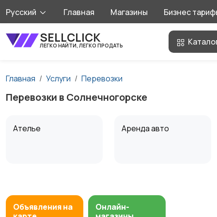
Русский
Главная
Магазины
Бизнес тариф
SELLCLICK
Катало
ЛЕГКО НАЙТИ, ЛЕГКО ПРОДАТЬ
Главная
Услуги
Перевозки
Перевозки в Солнечногорске
Ателье
Аренда авто
Мастер на час
Ремонт и
строительство
5
Объявления на
Онлайн-
карте
магазины