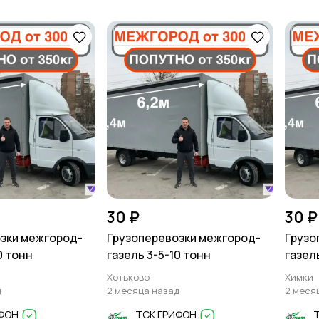
30 ₽
30 ₽
зки межгород-
Грузоперевозки межгород-
Грузо
0 тонн
газель 3-5-10 тонн
газел
Хотьково
Химки
д
2 месяца назад
2 меся
ИФОН
ТСК ГРИФОН