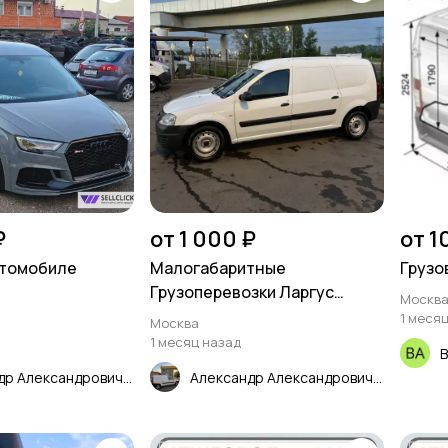
₽
от 1 000 ₽
от 1
втомобиле
Малогабаритные
Грузо
Грузоперевозки Ларгус
Москв
Москва
1 меся
Москва
1 месяц назад
В
Александр Александрович Грузоперевозки Курьер Свой человек Москва
Александр Александрович Грузоперевозки Курьер Свой человек Москва