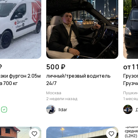
₽
500 ₽
от 1
зки фургон 2.05м
личный/трезвый водитель
Грузо
 700 кг
24/7
Грузч
Москва
Пушки
2 недели назад
1 меся
й
Ildar