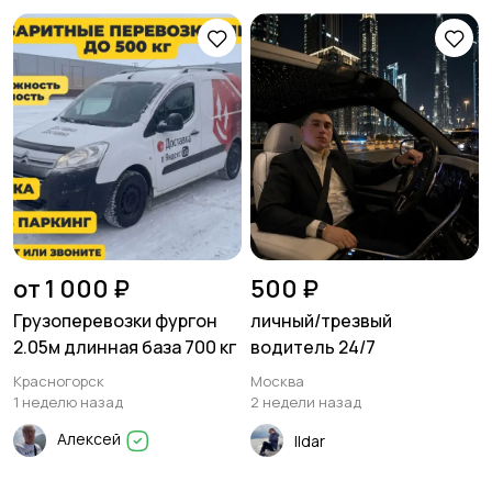
Писатели
Сценаристы
Организация
Фото- и видеосъемка
праздников
от 1 000 ₽
500 ₽
Грузоперевозки фургон
личный/трезвый
Изготовление на
Продукты питания
2.05м длинная база 700 кг
водитель 24/7
заказ
Красногорск
Москва
1 неделю назад
2 недели назад
Алексей
Ildar
Уход за животными
Юридические услуги