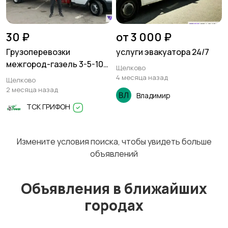
Перевозки
Трансфер
2
30 ₽
от 3 000 ₽
Грузоперевозки
услуги эвакуатора 24/7
межгород-газель 3-5-10
Щелково
тонн
4 месяца назад
Щелково
Уборка
Услуги спецтехники
2 месяца назад
Владимир
ТСК ГРИФОН
Измените условия поиска, чтобы увидеть больше
Обучение
Красота и здоровье
2
объявлений
Объявления в ближайших
городах
Компьютерные
Деловые услуги
услуги
2