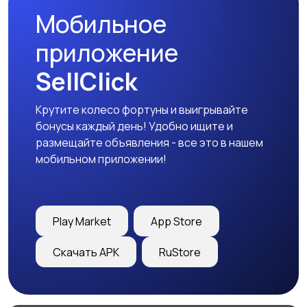
Мобильное
приложение
SellClick
Крутите колесо фортуны и выигрывайте
бонусы каждый день! Удобно ищите и
размещайте объявления - все это в нашем
мобильном приложении!
Play Market
App Store
Скачать APK
RuStore