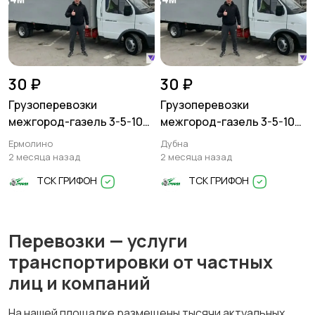
30 ₽
30 ₽
Грузоперевозки
Грузоперевозки
межгород-газель 3-5-10
межгород-газель 3-5-10
тонн
тонн
Ермолино
Дубна
2 месяца назад
2 месяца назад
ТСК ГРИФОН
ТСК ГРИФОН
Перевозки — услуги
транспортировки от частных
лиц и компаний
На нашей площадке размещены тысячи актуальных