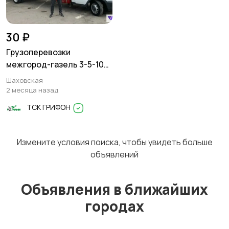
Перевозки
Трансфер
1
30 ₽
Грузоперевозки
межгород-газель 3-5-10
тонн
Шаховская
Уборка
Услуги спецтехники
1
2 месяца назад
ТСК ГРИФОН
Измените условия поиска, чтобы увидеть больше
Обучение
Красота и здоровье
объявлений
Объявления в ближайших
городах
Компьютерные
Деловые услуги
услуги
2