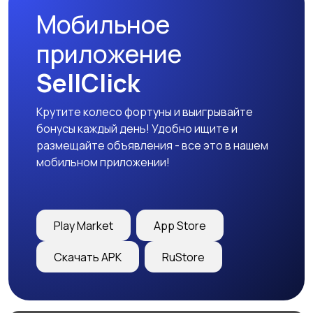
Мобильное
приложение
SellClick
Крутите колесо фортуны и выигрывайте
бонусы каждый день! Удобно ищите и
размещайте объявления - все это в нашем
мобильном приложении!
Play Market
App Store
Скачать APK
RuStore