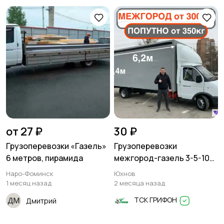
Писатели
Сценаристы
Организация
Фото- и видеосъемка
праздников
от 27 ₽
30 ₽
Грузоперевозки «Газель»
Грузоперевозки
Изготовление на
Продукты питания
6 метров, пирамида
межгород-газель 3-5-10
заказ
тонн
Наро-Фоминск
Юхнов
1 месяц назад
2 месяца назад
ТСК ГРИФОН
Дмитрий
Уход за животными
Юридические услуги