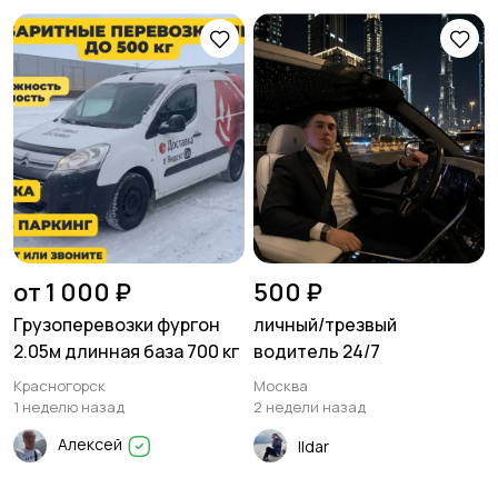
Писатели
Сценаристы
Организация
Фото- и видеосъемка
праздников
от 1 000 ₽
500 ₽
Грузоперевозки фургон
личный/трезвый
Изготовление на
Продукты питания
2.05м длинная база 700 кг
водитель 24/7
заказ
Красногорск
Москва
1 неделю назад
2 недели назад
Алексей
Ildar
Уход за животными
Юридические услуги