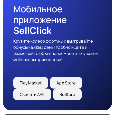
Мобильное
приложение
SellClick
Крутите колесо фортуны и выигрывайте
бонусы каждый день! Удобно ищите и
размещайте объявления - все это в нашем
мобильном приложении!
Play Market
App Store
Скачать APK
RuStore