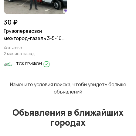
Перевозки
Трансфер
1
30 ₽
Грузоперевозки
межгород-газель 3-5-10
тонн
Хотьково
Уборка
Услуги спецтехники
2 месяца назад
ТСК ГРИФОН
Измените условия поиска, чтобы увидеть больше
Обучение
Красота и здоровье
объявлений
Объявления в ближайших
городах
Компьютерные
Деловые услуги
услуги
2