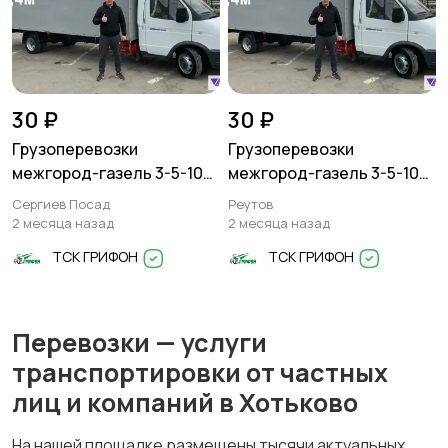
30 ₽
30 ₽
Грузоперевозки
Грузоперевозки
межгород-газель 3-5-10
межгород-газель 3-5-10
тонн
тонн
Сергиев Посад
Реутов
2 месяца назад
2 месяца назад
ТСК ГРИФОН
ТСК ГРИФОН
Перевозки — услуги
транспортировки от частных
лиц и компаний в Хотьково
На нашей площадке размещены тысячи актуальных