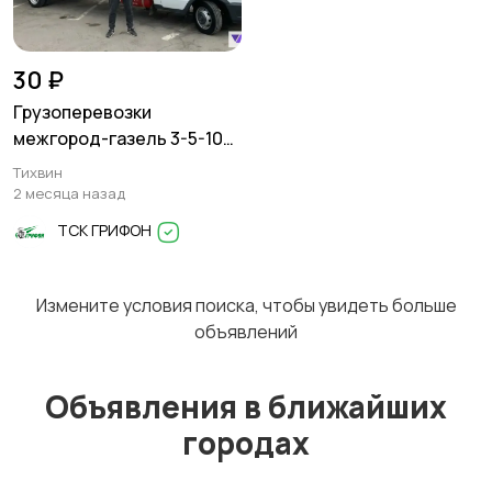
Перевозки
Трансфер
1
30 ₽
Грузоперевозки
межгород-газель 3-5-10
тонн
Тихвин
Уборка
Услуги спецтехники
2 месяца назад
ТСК ГРИФОН
Измените условия поиска, чтобы увидеть больше
Обучение
Красота и здоровье
объявлений
Объявления в ближайших
городах
Компьютерные
Деловые услуги
1
услуги