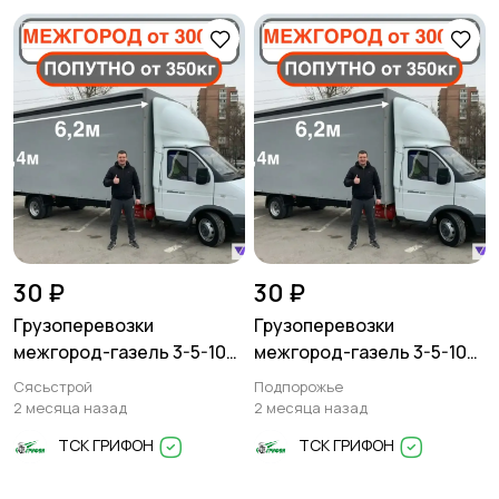
Писатели
Сценаристы
Организация
Фото- и видеосъемка
праздников
30 ₽
30 ₽
Грузоперевозки
Грузоперевозки
Изготовление на
Продукты питания
межгород-газель 3-5-10
межгород-газель 3-5-10
заказ
тонн
тонн
Сясьстрой
Подпорожье
2 месяца назад
2 месяца назад
ТСК ГРИФОН
ТСК ГРИФОН
Уход за животными
Юридические услуги