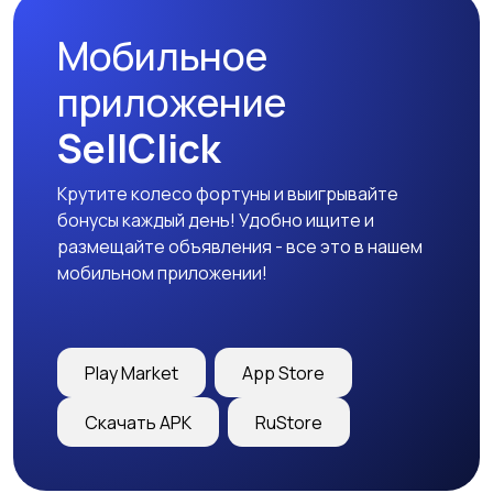
Мобильное
приложение
SellClick
Крутите колесо фортуны и выигрывайте
бонусы каждый день! Удобно ищите и
размещайте объявления - все это в нашем
мобильном приложении!
Play Market
App Store
Скачать APK
RuStore