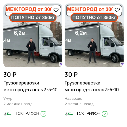
Писатели
Сценаристы
Организация
Фото- и видеосъемка
праздников
30 ₽
30 ₽
Грузоперевозки
Грузоперевозки
Изготовление на
Продукты питания
межгород-газель 3-5-10
межгород-газель 3-5-10
заказ
тонн
тонн
Ужур
Назарово
2 месяца назад
2 месяца назад
ТСК ГРИФОН
ТСК ГРИФОН
Уход за животными
Юридические услуги