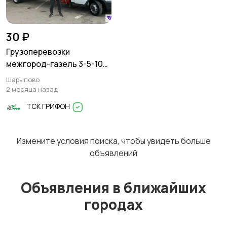
Перевозки
Трансфер
1
30 ₽
Грузоперевозки
межгород-газель 3-5-10
тонн
Шарыпово
Уборка
Услуги спецтехники
2 месяца назад
ТСК ГРИФОН
Измените условия поиска, чтобы увидеть больше
Обучение
Красота и здоровье
объявлений
Объявления в ближайших
городах
Компьютерные
Деловые услуги
услуги