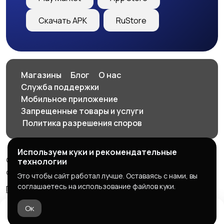
Скачать APK
RuStore
Магазины
Блог
О нас
Служба поддержки
Мобильное приложение
Запрещенные товары и услуги
️ Политика разрешения споров
Используем куки и рекомендательные
© 2026 SellClick - доска частных и коммерческих
технологии
объявлений
Это чтобы сайт работал лучше. Оставаясь с нами, вы
соглашаетесь на использование файлов куки.
Правила сервиса
Политика конфиденциальности
Ок
Домой
Избранное
Добавить
Чат
Профиль