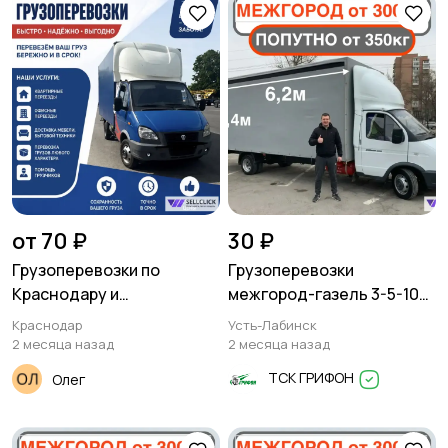
от 70 ₽
30 ₽
Грузоперевозки по
Грузоперевозки
Краснодару и
межгород-газель 3-5-10
Краснодарскому краю
тонн
Краснодар
Усть-Лабинск
2 месяца назад
2 месяца назад
ТСК ГРИФОН
Олег