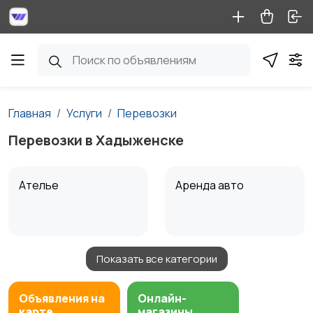
Главная
Услуги
Перевозки
Перевозки в Хадыженске
Ателье
Аренда авто
Показать все категории
Аренда водного
Аренда спецтехники
транспорта
Объявления на
Онлайн-
карте
магазины