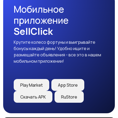
Мобильное
приложение
SellClick
Крутите колесо фортуны и выигрывайте
бонусы каждый день! Удобно ищите и
размещайте объявления - все это в нашем
мобильном приложении!
Play Market
App Store
Скачать APK
RuStore