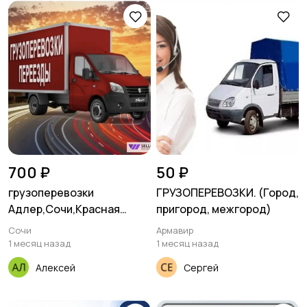
Другое
700 ₽
50 ₽
грузоперевозки
ГРУЗОПЕРЕВОЗКИ. (Город,
Адлер,Сочи,Красная
пригород, межгород)
поляна,Газель
Сочи
Армавир
1 месяц назад
1 месяц назад
Алексей
Cергей