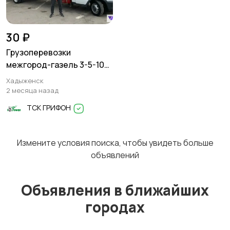
Перевозки
Трансфер
1
30 ₽
Грузоперевозки
межгород-газель 3-5-10
тонн
Хадыженск
Уборка
Услуги спецтехники
2 месяца назад
ТСК ГРИФОН
Измените условия поиска, чтобы увидеть больше
Обучение
Красота и здоровье
объявлений
Объявления в ближайших
городах
Компьютерные
Деловые услуги
услуги