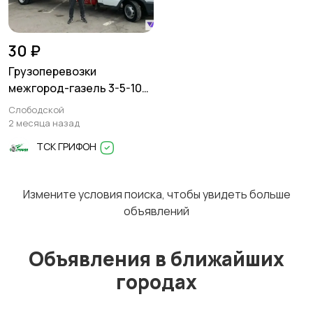
Перевозки
Трансфер
1
30 ₽
Грузоперевозки
межгород-газель 3-5-10
тонн
Слободской
Уборка
Услуги спецтехники
2 месяца назад
ТСК ГРИФОН
Измените условия поиска, чтобы увидеть больше
Обучение
Красота и здоровье
объявлений
Объявления в ближайших
городах
Компьютерные
Деловые услуги
услуги