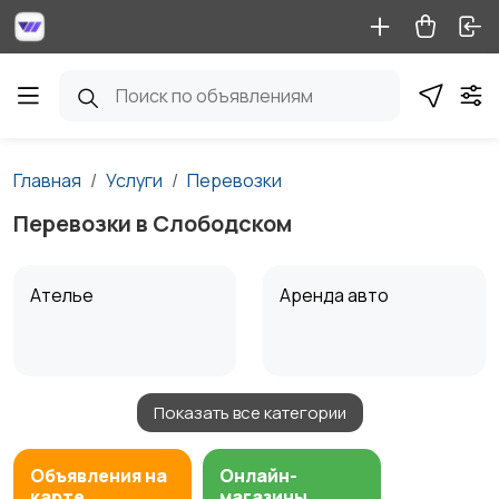
Главная
Услуги
Перевозки
Перевозки в Слободском
Ателье
Аренда авто
Показать все категории
Аренда водного
Аренда спецтехники
транспорта
Объявления на
Онлайн-
карте
магазины