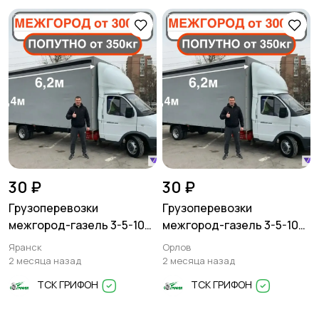
Писатели
Сценаристы
Организация
Фото- и видеосъемка
праздников
30 ₽
30 ₽
Грузоперевозки
Грузоперевозки
Изготовление на
Продукты питания
межгород-газель 3-5-10
межгород-газель 3-5-10
заказ
тонн
тонн
Яранск
Орлов
2 месяца назад
2 месяца назад
ТСК ГРИФОН
ТСК ГРИФОН
Уход за животными
Юридические услуги