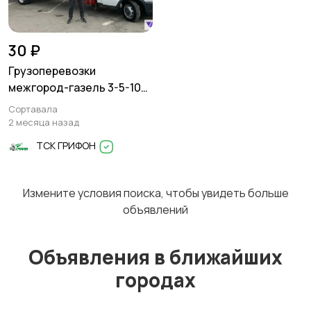
Перевозки
Трансфер
1
30 ₽
Грузоперевозки
межгород-газель 3-5-10
тонн
Сортавала
Уборка
Услуги спецтехники
2 месяца назад
ТСК ГРИФОН
Измените условия поиска, чтобы увидеть больше
Обучение
Красота и здоровье
объявлений
Объявления в ближайших
городах
Компьютерные
Деловые услуги
услуги