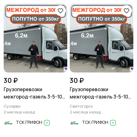
Писатели
Сценаристы
Организация
Фото- и видеосъемка
праздников
30 ₽
30 ₽
Грузоперевозки
Грузоперевозки
Изготовление на
Продукты питания
межгород-газель 3-5-10
межгород-газель 3-5-10
заказ
тонн
тонн
Суоярви
Светогорск
2 месяца назад
2 месяца назад
ТСК ГРИФОН
ТСК ГРИФОН
Уход за животными
Юридические услуги