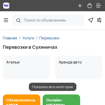
Главная
Услуги
Перевозки
Перевозки в Сухиничах
Ателье
Аренда авто
Показать все категории
Аренда водного
Аренда спецтехники
транспорта
Объявления на
Онлайн-
карте
магазины