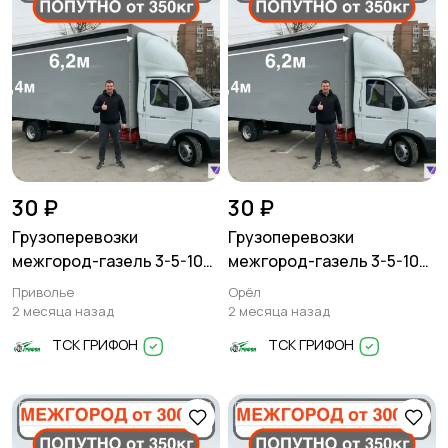
30 ₽
30 ₽
Грузоперевозки
Грузоперевозки
межгород-газель 3-5-10
межгород-газель 3-5-10
тонн
тонн
Приволье
Орёл
2 месяца назад
2 месяца назад
ТСК ГРИФОН
ТСК ГРИФОН