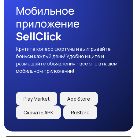
Мобильное
приложение
SellClick
Крутите колесо фортуны и выигрывайте
бонусы каждый день! Удобно ищите и
размещайте объявления - все это в нашем
мобильном приложении!
Play Market
App Store
Скачать APK
RuStore