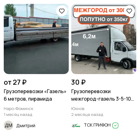
Писатели
Сценаристы
Организация
Фото- и видеосъемка
праздников
от 27 ₽
30 ₽
Грузоперевозки «Газель»
Грузоперевозки
Изготовление на
Продукты питания
6 метров, пирамида
межгород-газель 3-5-10
заказ
тонн
Наро-Фоминск
Юхнов
1 месяц назад
2 месяца назад
ТСК ГРИФОН
Дмитрий
Уход за животными
Юридические услуги