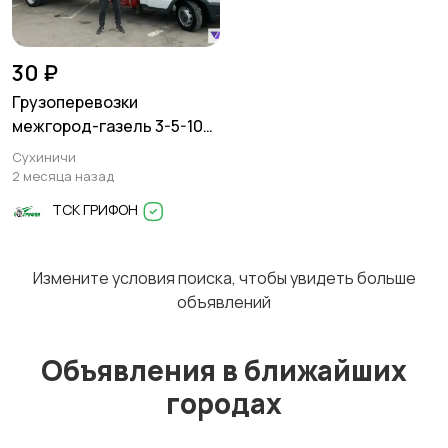
Перевозки
Трансфер
1
30 ₽
Грузоперевозки
межгород-газель 3-5-10
тонн
Сухиничи
Уборка
Услуги спецтехники
2 месяца назад
ТСК ГРИФОН
Измените условия поиска, чтобы увидеть больше
Обучение
Красота и здоровье
объявлений
Объявления в ближайших
городах
Компьютерные
Деловые услуги
услуги