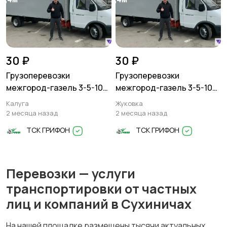
30 ₽
30 ₽
Грузоперевозки
Грузоперевозки
межгород-газель 3-5-10
межгород-газель 3-5-10
тонн
тонн
Калуга
Жуковка
2 месяца назад
2 месяца назад
ТСК ГРИФОН
ТСК ГРИФОН
Перевозки — услуги
транспортировки от частных
лиц и компаний в Сухиничах
На нашей площадке размещены тысячи актуальных