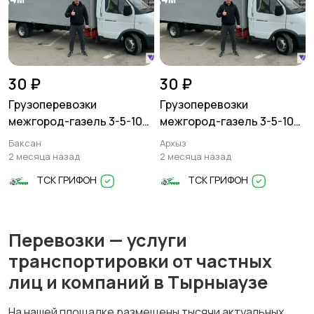
30 ₽
30 ₽
Грузоперевозки
Грузоперевозки
межгород-газель 3-5-10
межгород-газель 3-5-10
тонн
тонн
Баксан
Архыз
2 месяца назад
2 месяца назад
ТСК ГРИФОН
ТСК ГРИФОН
Перевозки — услуги
транспортировки от частных
лиц и компаний в Тырныаузе
На нашей площадке размещены тысячи актуальных