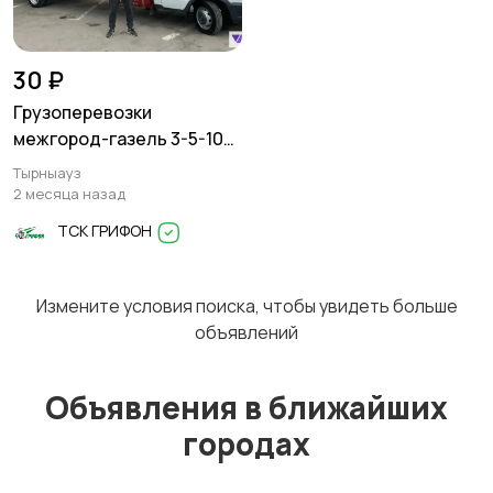
Перевозки
Трансфер
1
30 ₽
Грузоперевозки
межгород-газель 3-5-10
тонн
Тырныауз
Уборка
Услуги спецтехники
2 месяца назад
ТСК ГРИФОН
Измените условия поиска, чтобы увидеть больше
Обучение
Красота и здоровье
объявлений
Объявления в ближайших
городах
Компьютерные
Деловые услуги
услуги