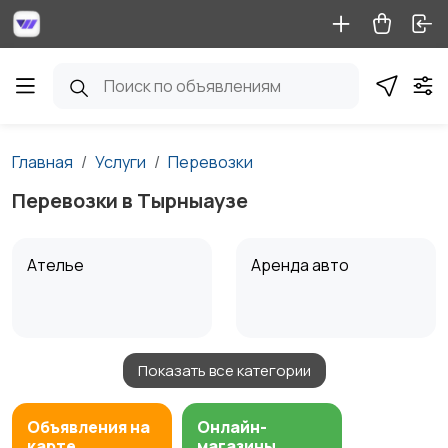
Главная
Услуги
Перевозки
Перевозки в Тырныаузе
Ателье
Аренда авто
Показать все категории
Аренда водного
Аренда спецтехники
транспорта
Объявления на
Онлайн-
карте
магазины