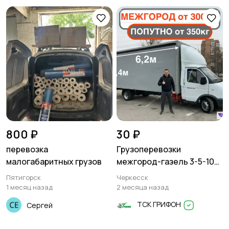
Писатели
Сценаристы
Организация
Фото- и видеосъемка
праздников
800 ₽
30 ₽
перевозка
Грузоперевозки
Изготовление на
Продукты питания
малогабаритных грузов
межгород-газель 3-5-10
заказ
тонн
Пятигорск
Черкесск
1 месяц назад
2 месяца назад
ТСК ГРИФОН
Сергей
Уход за животными
Юридические услуги