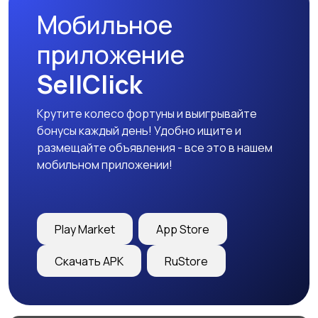
Мобильное
приложение
SellClick
Крутите колесо фортуны и выигрывайте
бонусы каждый день! Удобно ищите и
размещайте объявления - все это в нашем
мобильном приложении!
Play Market
App Store
Скачать APK
RuStore