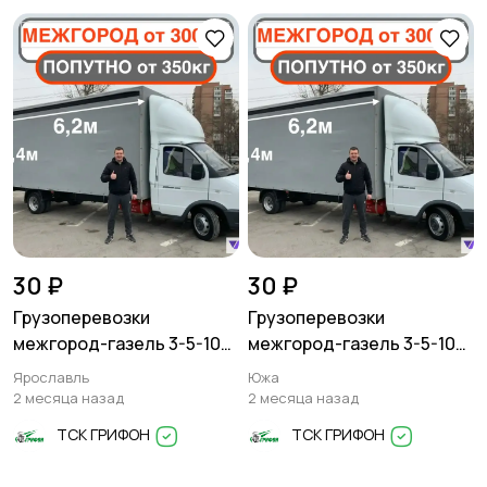
Писатели
Сценаристы
Организация
Фото- и видеосъемка
праздников
30 ₽
30 ₽
Грузоперевозки
Грузоперевозки
Изготовление на
Продукты питания
межгород-газель 3-5-10
межгород-газель 3-5-10
заказ
тонн
тонн
Ярославль
Южа
2 месяца назад
2 месяца назад
ТСК ГРИФОН
ТСК ГРИФОН
Уход за животными
Юридические услуги