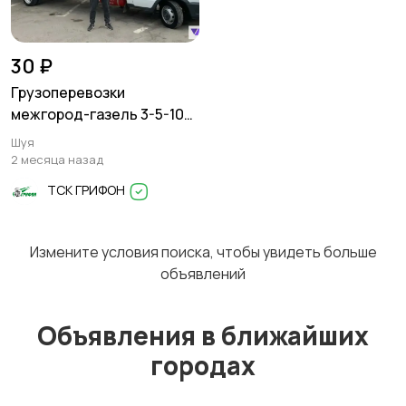
Перевозки
Трансфер
1
30 ₽
Грузоперевозки
межгород-газель 3-5-10
тонн
Шуя
Уборка
Услуги спецтехники
1
2 месяца назад
ТСК ГРИФОН
Измените условия поиска, чтобы увидеть больше
Обучение
Красота и здоровье
объявлений
Объявления в ближайших
городах
Компьютерные
Деловые услуги
услуги