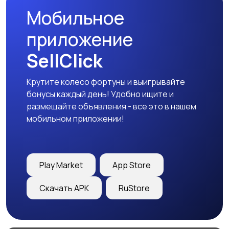
Мобильное
приложение
SellClick
Крутите колесо фортуны и выигрывайте
бонусы каждый день! Удобно ищите и
размещайте объявления - все это в нашем
мобильном приложении!
Play Market
App Store
Скачать APK
RuStore