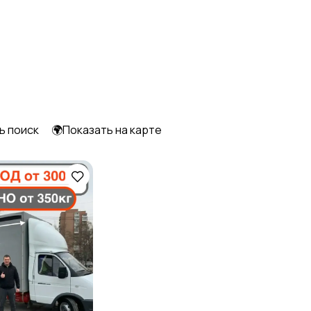
Уборка
Услуги спецтехники
Писатели
Сценаристы
ь поиск
🌍Показать на карте
Уход за животными
Юридические услуги