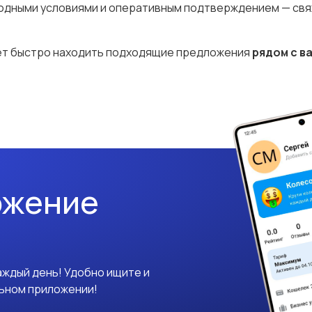
ыгодными условиями и оперативным подтверждением — св
ет быстро находить подходящие предложения
рядом с в
ожение
аждый день! Удобно ищите и
льном приложении!