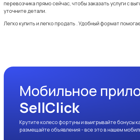
перевозчика прямо сейчас, чтобы заказать услуги с в
уточните детали.
Легко купить и легко продать
. Удобный формат помога
Мобильное прил
SellClick
Крутите колесо фортуны и выигрывайте бонусы к
размещайте объявления - все это в нашем моби