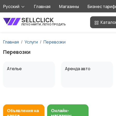
Русский
Главная
Магазины
Бизнес тариф
SELLCLICK
Катало
ЛЕГКО НАЙТИ, ЛЕГКО ПРОДАТЬ
Главная
Услуги
Перевозки
Перевозки
Ателье
Аренда авто
Мастер на час
Ремонт и
строительство
Объявления на
Онлайн-
карте
магазины