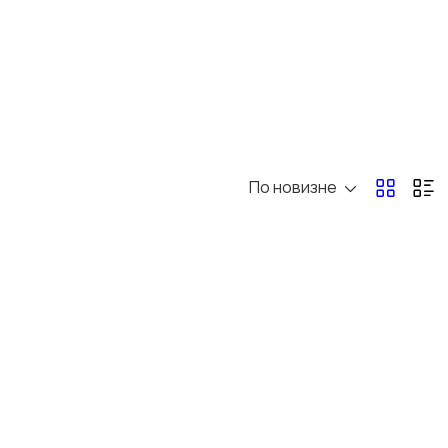
Обучение
Красота и здоровье
Организация
Фото- и видеосъемка
праздников
По новизне
Другое