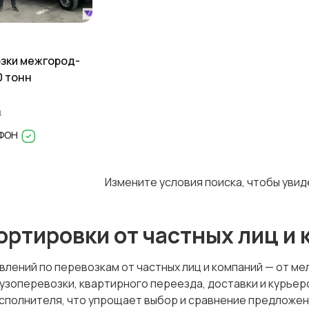
зки межгород-
0 тонн
д
ИФОН
Измените условия поиска, чтобы уви
ортировки от частных лиц и
лений по перевозкам от частных лиц и компаний — от ме
узоперевозки, квартирного переезда, доставки и курьер
сполнителя, что упрощает выбор и сравнение предложен