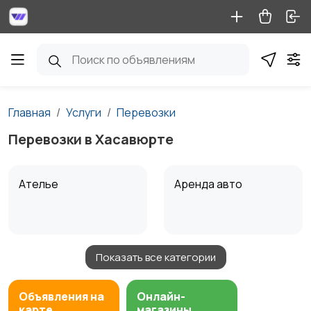
Главная
Услуги
Перевозки
Перевозки в Хасавюрте
Ателье
Аренда авто
Показать все категории
Аренда водного
Аренда спецтехники
транспорта
Объявления на
Онлайн-
карте
магазины