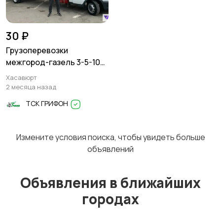
Перевозки
Трансфер
1
30 ₽
Грузоперевозки
межгород-газель 3-5-10
тонн
Хасавюрт
Уборка
Услуги спецтехники
2 месяца назад
ТСК ГРИФОН
Измените условия поиска, чтобы увидеть больше
Обучение
Красота и здоровье
объявлений
Объявления в ближайших
городах
Компьютерные
Деловые услуги
услуги