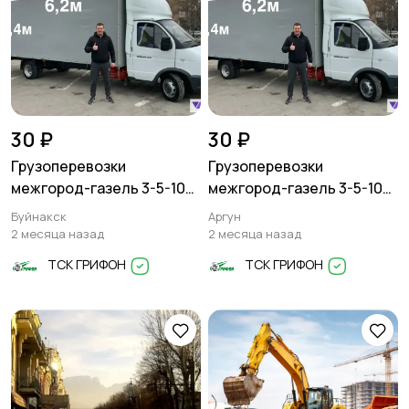
30 ₽
30 ₽
Грузоперевозки
Грузоперевозки
межгород-газель 3-5-10
межгород-газель 3-5-10
тонн
тонн
Буйнакск
Аргун
2 месяца назад
2 месяца назад
ТСК ГРИФОН
ТСК ГРИФОН