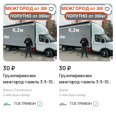
Писатели
Сценаристы
Организация
Фото- и видеосъемка
праздников
30 ₽
30 ₽
Грузоперевозки
Грузоперевозки
Изготовление на
Продукты питания
межгород-газель 3-5-10
межгород-газель 3-5-10
заказ
тонн
тонн
Южно-Сухокумск
Шали
2 месяца назад
2 месяца назад
ТСК ГРИФОН
ТСК ГРИФОН
Уход за животными
Юридические услуги