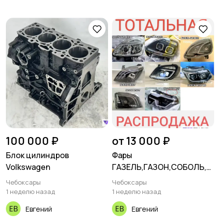
100 000 ₽
от 13 000 ₽
Блок цилиндров
Фары
Volkswagen
ГАЗЕЛЬ,ГАЗОН,СОБОЛЬ,У
АЗ
Чебоксары
Чебоксары
1 неделю назад
1 неделю назад
Евгений
Евгений