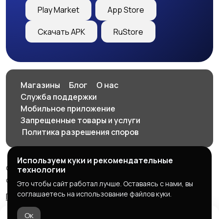
Play Market
App Store
Скачать APK
RuStore
Магазины
Блог
О нас
Служба поддержки
Мобильное приложение
Запрещенные товары и услуги
️ Политика разрешения споров
Используем куки и рекомендательные
© 2026 SellClick - доска частных и коммерческих
технологии
объявлений
Это чтобы сайт работал лучше. Оставаясь с нами, вы
соглашаетесь на использование файлов куки.
Правила сервиса
Политика конфиденциальности
Ок