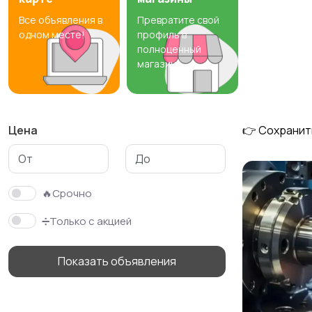
Все объявления в
Превратите свой
Резюме
Хэндмейд
одном месте!
профиль в
полноценный
магазин
Цена
👉 Сохранит
🔥Срочно
➗Только с акцией
Показать объявления