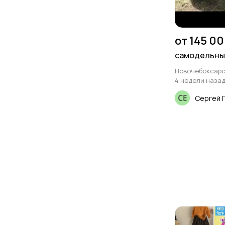
от 145 00
самодельны
Новочебоксар
4 недели наза
Сергей 