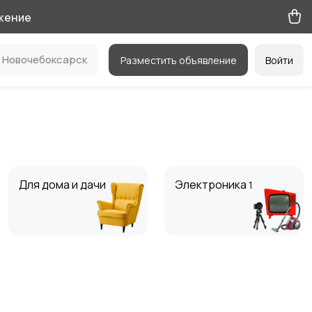
жение
Новочебоксарск
Разместить объявление
Войти
Для дома и дачи
Электроника
1
Мода и стиль
Вакансии