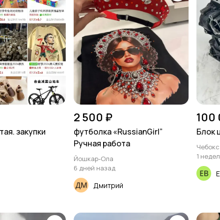
2 500 ₽
100 
тая. закупки
футболка «RussianGirl”
Блок 
Ручная работа
Чебокс
1 неде
Йошкар-Ола
6 дней назад
й
Е
Дмитрий