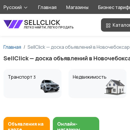
Русский
Главная
Магазины
Бизнес тариф
SELLCLICK
Катало
ЛЕГКО НАЙТИ, ЛЕГКО ПРОДАТЬ
Главная
SellClick — доска объявлений в Новочебокса
SellClick — доска объявлений в Новочебокс
Транспорт
Недвижимость
3
Ищу/Куплю
Хобби и развлечения
Объявления на
Онлайн-
карте
магазины