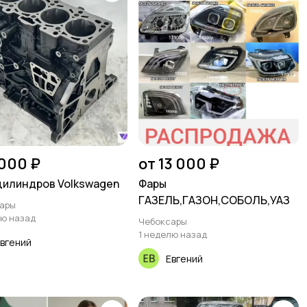
000 ₽
от 13 000 ₽
цилиндров Volkswagen
Фары
ГАЗЕЛЬ,ГАЗОН,СОБОЛЬ,УАЗ
ары
лю назад
Чебоксары
1 неделю назад
вгений
Евгений