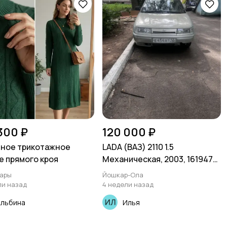
 300 ₽
120 000 ₽
ное трикотажное
LADA (ВАЗ) 2110 1.5
е прямого кроя
Механическая, 2003, 161947
км
ары
Йошкар-Ола
ли назад
4 недели назад
Альбина
Илья