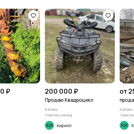
00 ₽
200 000 ₽
от 2
Продаю Квадроцикл
прод
Канаш
Канаш
1 месяц назад
1 меся
Кирилл