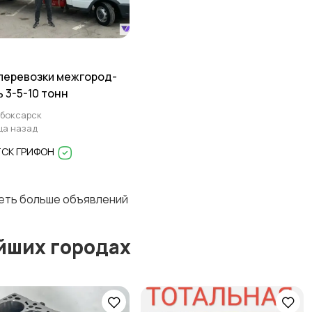
перевозки межгород-
ь 3-5-10 тонн
боксарск
ца назад
ТСК ГРИФОН
деть больше объявлений
йших городах