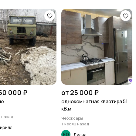
50 000 ₽
от 25 000 ₽
аю
однокомнатная квартира 51
кВ.м
ц назад
Чебоксары
1 месяц назад
Кирилл
Диана