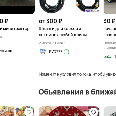
0 ₽
от 300 ₽
30 ₽
й минитрактор
Шланги для керхер и
Грузо
автомоек любой длины
газел
ск
д
2 месяца назад
Новоче
2 меся
Гуськов
RVD777
Измените условия поиска, чтобы уви
Объявления в ближа