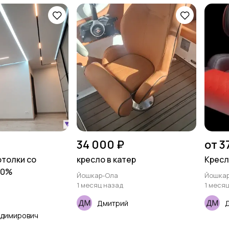
34 000 ₽
от 3
толки со
кресло в катер
Кресл
30%
Йошкар-Ола
Йошка
1 месяц назад
1 меся
Дмитрий
адимирович