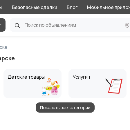
ы
Безопасные сделки
Блог
Мобильное прило
г
рске
арске
Детские товары
Услуги
1
Показать все категории
Животные
Для Бизнеса