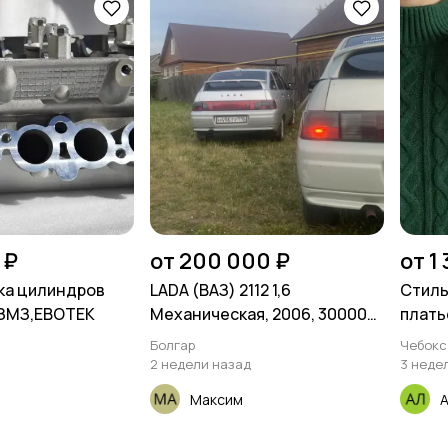
 ₽
от 200 000 ₽
от 1
ка цилиндров
LADA (ВАЗ) 2112 1,6
Стиль
,ЗМЗ,ЕВОТЕК
Механическая, 2006, 300000
плать
км
Болгар
Чебокс
2 недели назад
3 неде
Максим