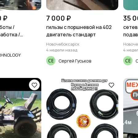
0 ₽
7 000 ₽
35 0
боты /
гильзы с поршневой на 402
сетев
аботка /
двигатель стандарт
подав
Новочебоксарск
Новоче
4 недели назад
4 неде
CHNOLOGY
Сергей Гуськов
С