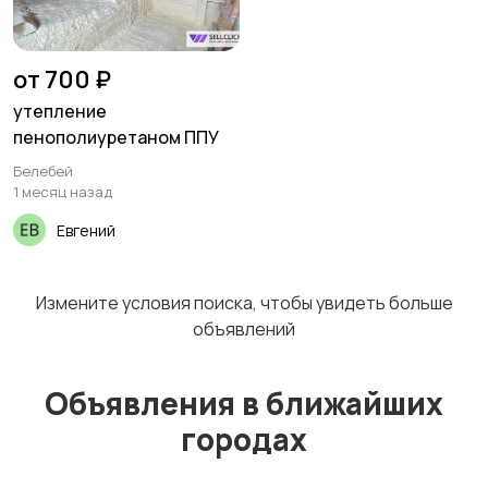
Перевозки
Трансфер
1
от 700 ₽
утепление
пенополиуретаном ППУ
Белебей
Уборка
Услуги спецтехники
1 месяц назад
Евгений
Измените условия поиска, чтобы увидеть больше
Обучение
Красота и здоровье
объявлений
Объявления в ближайших
городах
Компьютерные
Деловые услуги
услуги