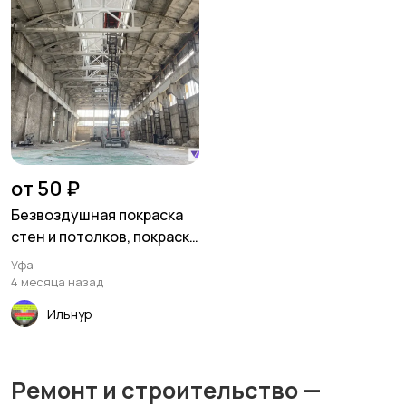
от 50 ₽
Безвоздушная покраска
стен и потолков, покраска
металлоконструкций,
Уфа
цеха, ангара
4 месяца назад
Ильнур
Ремонт и строительство —