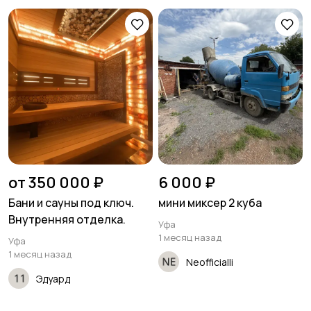
Писатели
Сценаристы
Организация
Фото- и видеосъемка
праздников
от 350 000 ₽
6 000 ₽
Бани и сауны под ключ.
мини миксер 2 куба
Изготовление на
Продукты питания
Внутренняя отделка.
заказ
Уфа
1 месяц назад
Уфа
1 месяц назад
Neofficialli
Эдуард
Уход за животными
Юридические услуги