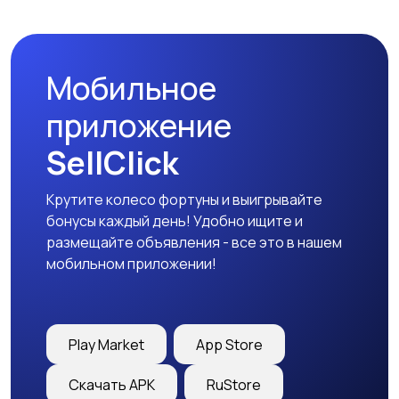
Мобильное
приложение
SellClick
Крутите колесо фортуны и выигрывайте
бонусы каждый день! Удобно ищите и
размещайте объявления - все это в нашем
мобильном приложении!
Play Market
App Store
Скачать APK
RuStore