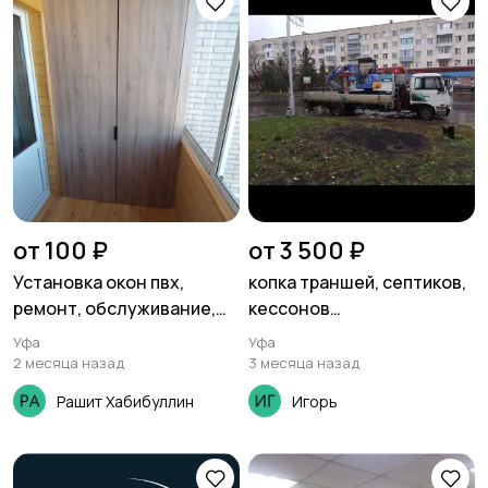
от 100 ₽
от 3 500 ₽
Установка окон пвх,
копка траншей, септиков,
ремонт, обслуживание,
кессонов
замер
миниэкскаватором hitachi
Уфа
Уфа
2 месяца назад
3 месяца назад
Рашит Хабибуллин
Игорь