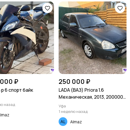
 000 ₽
250 000 ₽
 р 6 спорт байк
LADA (ВАЗ) Priora 1.6
Механическая, 2013, 200000
км
лю назад
Уфа
1 неделю назад
lmaz
Almaz