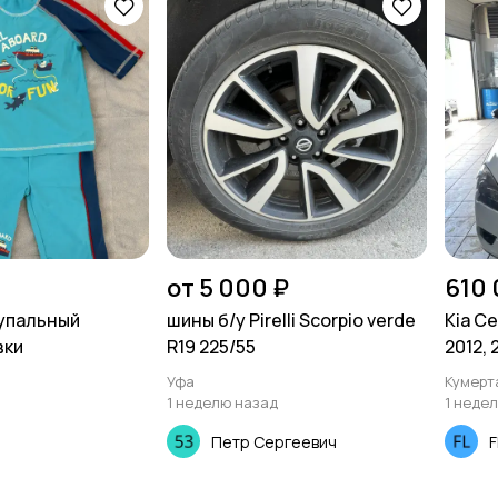
от 5 000 ₽
610 
купальный
шины б/у Pirelli Scorpio verde
Kia C
вки
R19 225/55
2012,
Уфа
Кумерт
1 неделю назад
1 неде
Петр Сергеевич
F