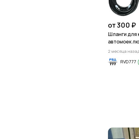
от 300 ₽
Шланги для 
автомоек л
2 месяца наза
RVD777