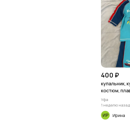
400 ₽
купальник, 
костюм, пла
Уфа
1 неделю назад
Ирина