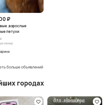
00 ₽
вые ,взрослые
ные петухи
й
ца назад
Карина
деть больше объявлений
йших городах