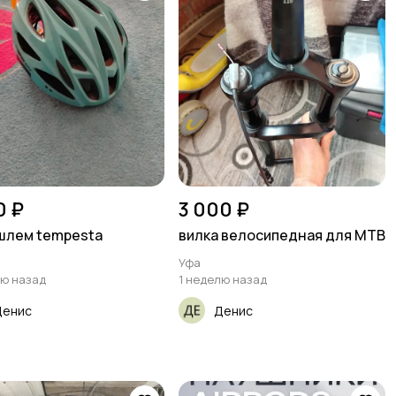
0 ₽
3 000 ₽
шлем tempesta
вилка велосипедная для MTB
Уфа
лю назад
1 неделю назад
Денис
Денис