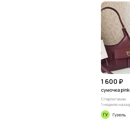
1 600 ₽
сумочка pink
Стерлитамак
1 неделю назад
Гузель