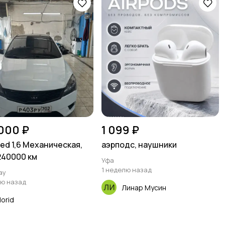
000 ₽
1 099 ₽
eed 1,6 Механическая,
аэрподс, наушники
 240000 км
Уфа
1 неделю назад
ау
лю назад
Линар Мусин
lorid