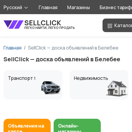
Русский
Главная
Магазины
Бизнес тариф
SELLCLICK
Катало
ЛЕГКО НАЙТИ, ЛЕГКО ПРОДАТЬ
Главная
SellClick — доска объявлений в Белебее
SellClick — доска объявлений в Белебее
Транспорт
Недвижимость
1
Ищу/Куплю
Хобби и развлечения
Объявления на
Онлайн-
карте
магазины