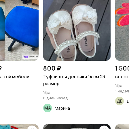
₽
800 ₽
1 50
ягкой мебели
Туфли для девочки 14 см 23
вело 
размер
Уфа
1 неде
Уфа
6 дней назад
Марина