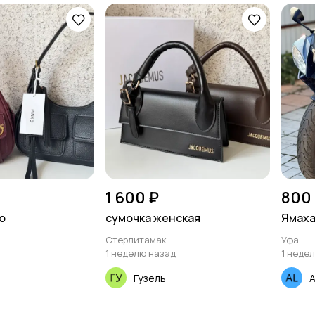
1 600 ₽
800
o
сумочка женская
Ямаха
Стерлитамак
Уфа
1 неделю назад
1 неде
Гузель
A