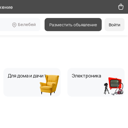
жение
Белебей
Разместить объявление
Войти
Для дома и дачи
Электроника
1
Мода и стиль
Вакансии