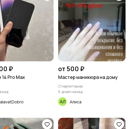
00 ₽
от 500 ₽
 14 Pro Max
Мастер маникюра на дому
Стерлитамак
назад
5 дней назад
alavatDobro
Алиса