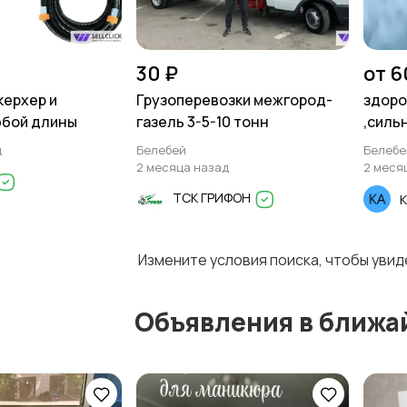
30 ₽
от 6
керхер и
Грузоперевозки межгород-
здоро
юбой длины
газель 3-5-10 тонн
,силь
д
Белебей
Белебе
2 месяца назад
2 меся
ТСК ГРИФОН
Измените условия поиска, чтобы уви
Объявления в ближа