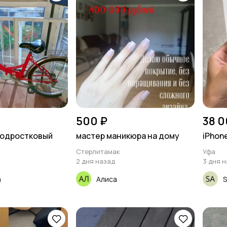
500 ₽
38 0
подростковый
мастер маникюра на дому
iPhone
Стерлитамак
Уфа
2 дня назад
3 дня 
a
Алиса
S