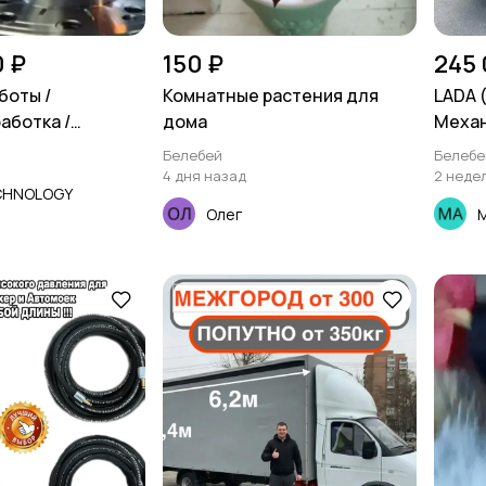
0 ₽
150 ₽
245 
боты /
Комнатные растения для
LADA (
аботка /
дома
Механ
км
Белебей
Белебе
4 дня назад
2 неде
CHNOLOGY
Олег