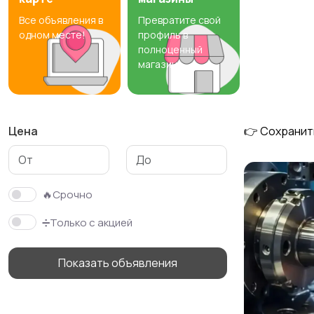
Все объявления в
Превратите свой
Резюме
Хэндмейд
одном месте!
профиль в
полноценный
магазин
Цена
👉 Сохранит
🔥Срочно
➗Только с акцией
Показать объявления