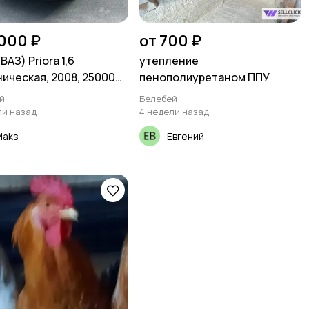
000 ₽
от 700 ₽
ВАЗ) Priora 1,6
утепление
ическая, 2008, 250000
пенополиуретаном ППУ
й
Белебей
ли назад
4 недели назад
Maks
Евгений