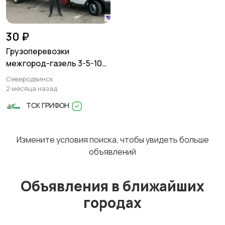
Перевозки
Трансфер
1
30 ₽
Грузоперевозки
межгород-газель 3-5-10
тонн
Северодвинск
Уборка
Услуги спецтехники
2 месяца назад
ТСК ГРИФОН
Измените условия поиска, чтобы увидеть больше
Обучение
Красота и здоровье
объявлений
Объявления в ближайших
городах
Компьютерные
Деловые услуги
услуги