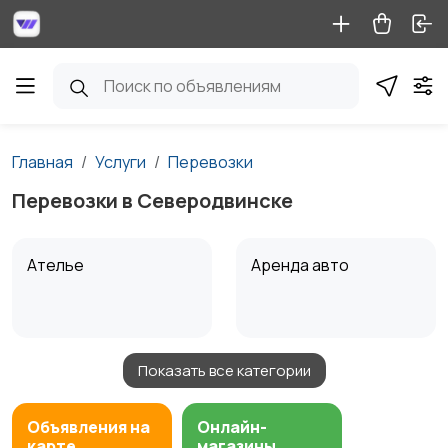
Главная
Услуги
Перевозки
Перевозки в Северодвинске
Ателье
Аренда авто
Показать все категории
Аренда водного
Аренда спецтехники
транспорта
Объявления на
Онлайн-
карте
магазины