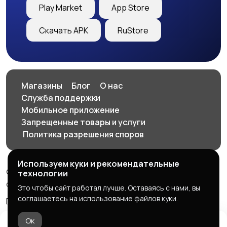
Play Market
App Store
Скачать APK
RuStore
Магазины
Блог
О нас
Служба поддержки
Мобильное приложение
Запрещенные товары и услуги
️ Политика разрешения споров
Используем куки и рекомендательные
© 2026 SellClick - доска частных и коммерческих
технологии
объявлений
Это чтобы сайт работал лучше. Оставаясь с нами, вы
соглашаетесь на использование файлов куки.
Правила сервиса
Политика конфиденциальности
Ок