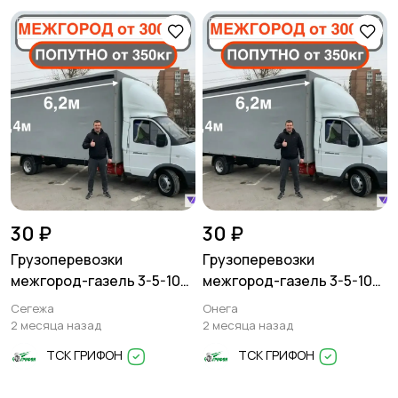
Писатели
Сценаристы
Организация
Фото- и видеосъемка
праздников
30 ₽
30 ₽
Грузоперевозки
Грузоперевозки
Изготовление на
Продукты питания
межгород-газель 3-5-10
межгород-газель 3-5-10
заказ
тонн
тонн
Сегежа
Онега
2 месяца назад
2 месяца назад
ТСК ГРИФОН
ТСК ГРИФОН
Уход за животными
Юридические услуги