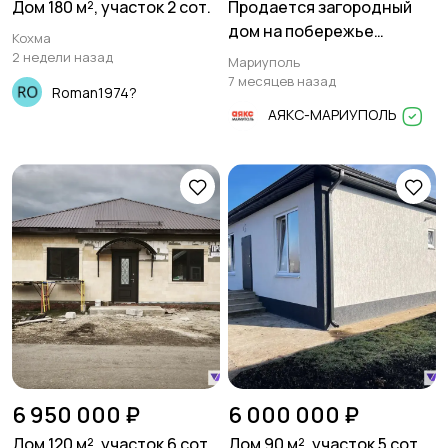
Дом 180 м², участок 2 сот.
Продается загородный
дом на побережье
Кохма
Азовского моря
2 недели назад
Мариуполь
7 месяцев назад
Roman1974?
АЯКС-МАРИУПОЛЬ
6 950 000 ₽
6 000 000 ₽
Дом 120 м², участок 6 сот.
Дом 90 м², участок 5 сот.