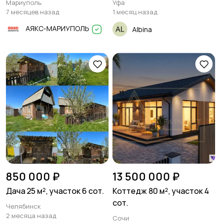
Мариуполь
Уфа
7 месяцев назад
1 месяц назад
АЯКС-МАРИУПОЛЬ
Albina
850 000 ₽
13 500 000 ₽
Дача 25 м², участок 6 сот.
Коттедж 80 м², участок 4
сот.
Челябинск
2 месяца назад
Сочи