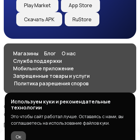
Play Market
App Store
Скачать APK
RuStore
Магазины
Блог
О нас
Служба поддержки
Мобильное приложение
Запрещенные товары и услуги
️ Политика разрешения споров
Используем куки и рекомендательные
© 2026 SellClick - доска частных и коммерческих
технологии
объявлений
Это чтобы сайт работал лучше. Оставаясь с нами, вы
соглашаетесь на использование файлов куки.
Правила сервиса
Политика конфиденциальности
Ок