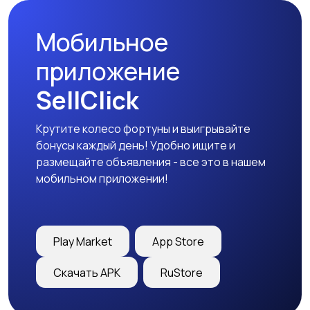
Мобильное
приложение
SellClick
Крутите колесо фортуны и выигрывайте
бонусы каждый день! Удобно ищите и
размещайте объявления - все это в нашем
мобильном приложении!
Play Market
App Store
Скачать APK
RuStore