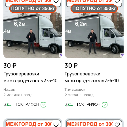
30 ₽
30 ₽
Грузоперевозки
Грузоперевозки
межгород-газель 3-5-10
межгород-газель 3-5-10
тонн
тонн
Надым
Тимашевск
2 месяца назад
2 месяца назад
ТСК ГРИФОН
ТСК ГРИФОН