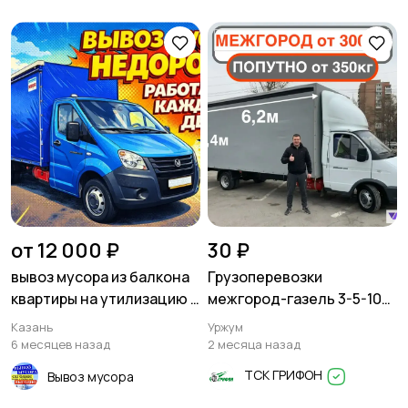
от 12 000 ₽
30 ₽
вывоз мусора из балкона
Грузоперевозки
квартиры на утилизацию в
межгород-газель 3-5-10
казани
тонн
Казань
Уржум
6 месяцев назад
2 месяца назад
ТСК ГРИФОН
Вывоз мусора