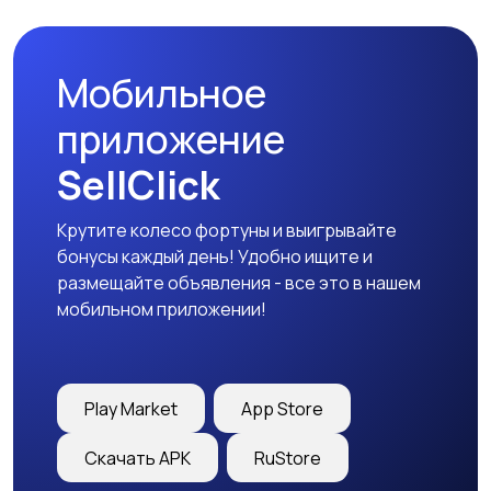
Мобильное
приложение
SellClick
Крутите колесо фортуны и выигрывайте
бонусы каждый день! Удобно ищите и
размещайте объявления - все это в нашем
мобильном приложении!
Play Market
App Store
Скачать APK
RuStore