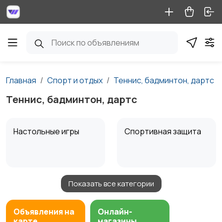
Главная
Спорт и отдых
Теннис, бадминтон, дартс
Теннис, бадминтон, дартс
Настольные игры
Спортивная защита
Показать все категории
Велосипеды
Ролики и
скейтбординг
Объявления на
Онлайн-
карте
магазины