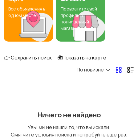
Все объявления в
Превратите свой
Самокаты и
Бильярд и боулинг
одном месте!
профиль в
гироскутеры
полноценный
магазин
Водные виды спорта
Единоборства
👉 Сохранить поиск
🌍Показать на карте
По новизне
Зимние виды спорта
Игры с мячом
Ничего не найдено
Охота и рыбалка
Туризм и отдых на
Увы, мы не нашли то, что вы искали.
природе
Смягчите условия поиска и попробуйте еще раз.