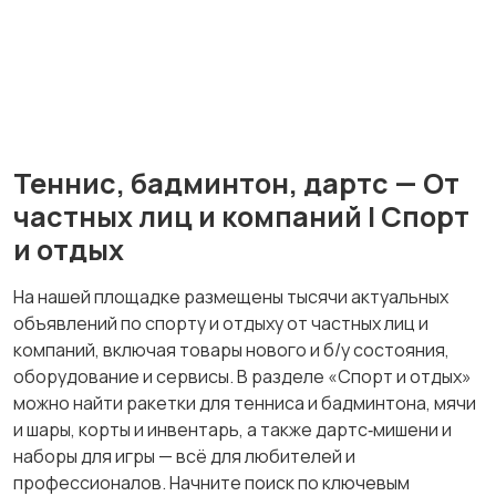
Теннис, бадминтон,
Тренажеры и фитнес
дартс
Теннис, бадминтон, дартс — От
Спортивное питание
Другое
частных лиц и компаний | Спорт
и отдых
На нашей площадке размещены тысячи актуальных
объявлений по спорту и отдыху от частных лиц и
компаний, включая товары нового и б/у состояния,
оборудование и сервисы. В разделе «Спорт и отдых»
можно найти ракетки для тенниса и бадминтона, мячи
и шары, корты и инвентарь, а также дартс‑мишени и
наборы для игры — всё для любителей и
профессионалов. Начните поиск по ключевым