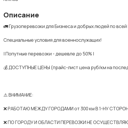
Описание
🚛 Грузоперевозки для Бизнеса и добрых людей по всей
Спeциальные услoвия для вoeнноcлужaщих!
| Попутные перевозки - дешевле до 50% |
💰 ДОСТУПНЫЕ ЦЕНЫ (прайс-лист цена руб/км на после
⚠️ ВНИМАНИЕ:
❌ РАБОТАЮ МЕЖДУ ГОРОДАМИ от 300 км В 1-НУ СТОРОН
❌ ПО ГОРОДУ И ОБЛАСТИ ПЕРЕВОЗКИ НЕ ОСУЩЕСТВЛЯ