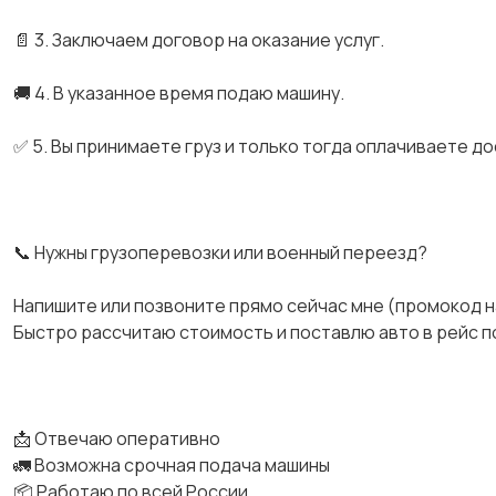
📄 3. Заключаем договор на оказание услуг.
🚚 4. В указанное время подаю машину.
✅ 5. Вы принимаете груз и только тогда оплачиваете до
📞 Нужны грузоперевозки или военный переезд?
Напишите или позвоните прямо сейчас мне (промокод н
Быстро рассчитаю стоимость и поставлю авто в рейс по
📩 Отвечаю оперативно
🚛 Возможна срочная подача машины
📦 Работаю по всей России