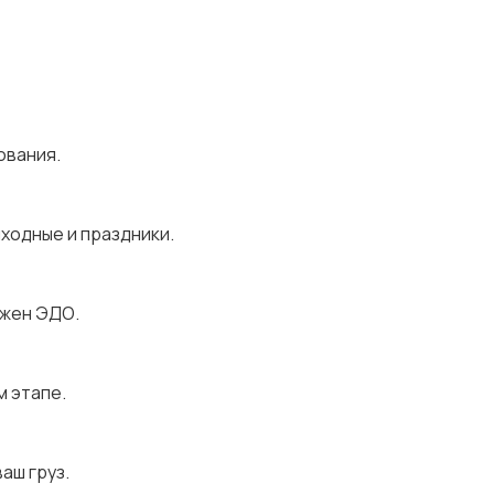
ования.
ыходные и праздники.
ожен ЭДО.
м этапе.
аш груз.