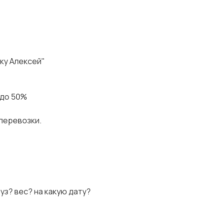
дку Алексей"
 до 50%
 перевозки.
руз? вес? на какую дату?