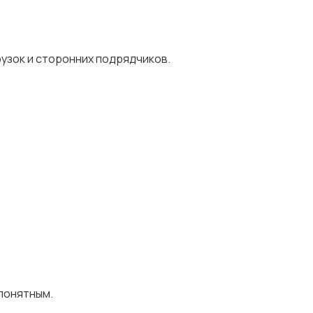
рузок и сторонних подрядчиков.
понятным.