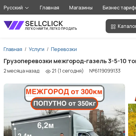
Русский
Главная
Магазины
Бизнес тариф
SELLCLICK
Катало
ЛЕГКО НАЙТИ, ЛЕГКО ПРОДАТЬ
Главная
Услуги
Перевозки
Грузоперевозки межгород-газель 3-5-10 то
2 месяца назад
21 (1 сегодня)
№6119099133