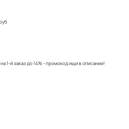
руб
на 1-й заказ до 14% - промокод ищи в описании!