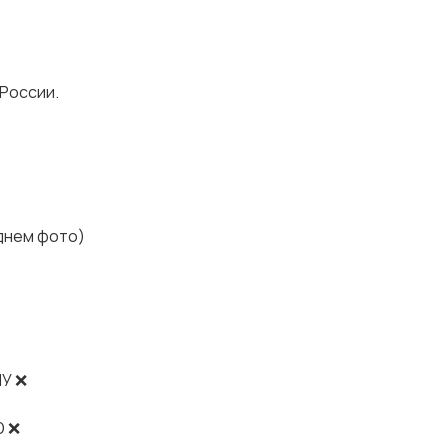
 России.
днем фото)
У ❌
Ю ❌