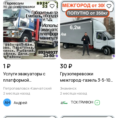
1 ₽
30 ₽
Услуги эвакуаторы с
Грузоперевозки
платформой
межгород-газель 3-5-10
манипуляторы
тонн
Петропавловск-Камчатский
Знаменск
2 месяца назад
2 месяца назад
ТСК ГРИФОН
Aндрей