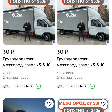
30 ₽
30 ₽
Грузоперевозки
Грузоперевозки
межгород-газель 3-5-10
межгород-газель 3-5-10
тонн
тонн
Орёл
Уссурийск
2 месяца назад
2 месяца назад
ТСК ГРИФОН
ТСК ГРИФОН