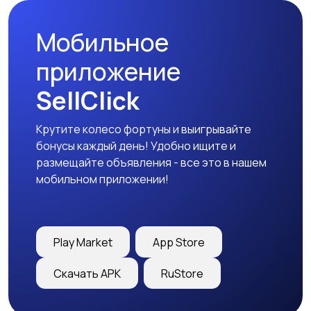
Мобильное
приложение
SellClick
Крутите колесо фортуны и выигрывайте
бонусы каждый день! Удобно ищите и
размещайте объявления - все это в нашем
мобильном приложении!
Play Market
App Store
Скачать APK
RuStore