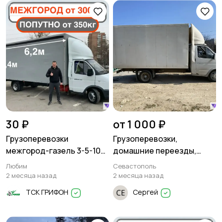
30 ₽
от 1 000 ₽
Грузоперевозки
Грузоперевозки,
межгород-газель 3-5-10
домашние переезды,
тонн
офисные переезды ,
Любим
Севастополь
вывоз строительного
2 месяца назад
2 месяца назад
мусора, домашнего хлама
ТСК ГРИФОН
Сергей
, доставка по городу и
межгороду