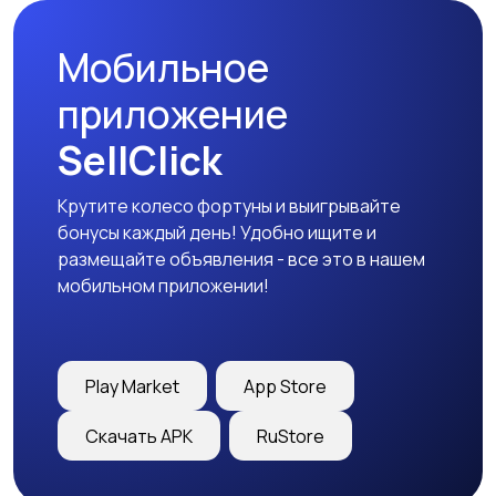
Мобильное
приложение
SellClick
Крутите колесо фортуны и выигрывайте
бонусы каждый день! Удобно ищите и
размещайте объявления - все это в нашем
мобильном приложении!
Play Market
App Store
Скачать APK
RuStore