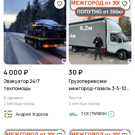
4 000 ₽
30 ₽
Эвакуатор 24/7
Грузоперевозки
техпомощь
межгород-газель 3-5-10
тонн
Егорьевск
Якутск
2 месяца назад
2 месяца назад
ТСК ГРИФОН
Андрей Жарков