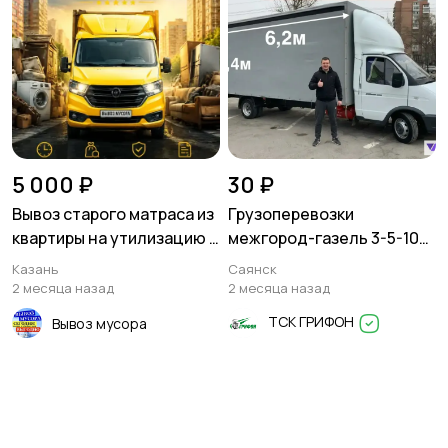
5 000 ₽
30 ₽
Вывоз старого матраса из
Грузоперевозки
квартиры на утилизацию (
межгород-газель 3-5-10
на помойку ) Высокая гора
тонн
Казань
Саянск
2 месяца назад
2 месяца назад
ТСК ГРИФОН
Вывоз мусора